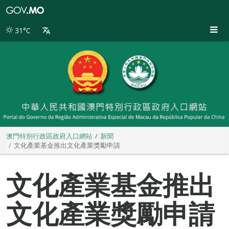
澳
門
特
31°C
別
行
政
區
政
府
入
口
網
站
澳門特別行政區政府入口網站
新聞
文化產業基金推出文化產業獎勵申請
文化產業基金推出
文化產業獎勵申請