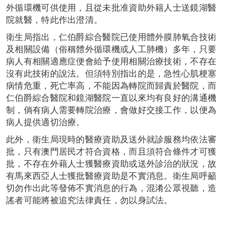
外循環機可供使用，且從未批准資助外籍人士送鏡湖醫
院就醫，特此作出澄清。
衛生局指出，仁伯爵綜合醫院已使用體外膜肺氧合技術
及相關設備（俗稱體外循環機或人工肺機）多年，只要
病人有相關適應症便會給予使用相關治療技術，不存在
沒有此技術的說法。但須特別指出的是，急性心肌梗塞
病情危重，死亡率高，不能因為轉院而歸責於醫院，而
仁伯爵綜合醫院和鏡湖醫院一直以來均有良好的溝通機
制，倘有病人需要轉院治療，會做好交接工作，以便為
病人提供適切治療。
此外，衛生局現時的醫療資助及送外就診服務均依法審
批，只有澳門居民才符合資格，而且須符合條件才可獲
批，不存在外藉人士獲醫療資助或送外診治的狀況，故
有馬來西亞人士獲批醫療資助是不實消息。衛生局呼籲
切勿作出此等發佈不實消息的行為，混淆公眾視聽，造
謠者可能將被追究法律責任，勿以身試法。