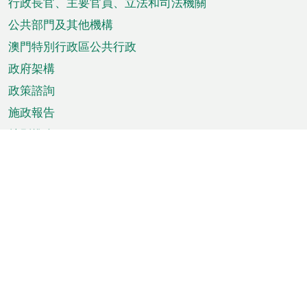
菜
行政長官、主要官員、立法和司法機關
單
公共部門及其他機構
澳門特別行政區公共行政
政府架構
政策諮詢
施政報告
特別推介
澳門資訊
天氣
交通
公眾假期
文娛康體
城市資訊