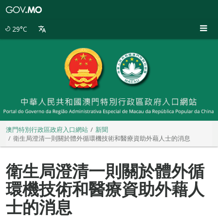
澳
門
特
29°C
別
行
政
區
政
府
入
口
網
站
澳門特別行政區政府入口網站
新聞
衛生局澄清一則關於體外循環機技術和醫療資助外藉人士的消息
衛生局澄清一則關於體外循
環機技術和醫療資助外藉人
士的消息