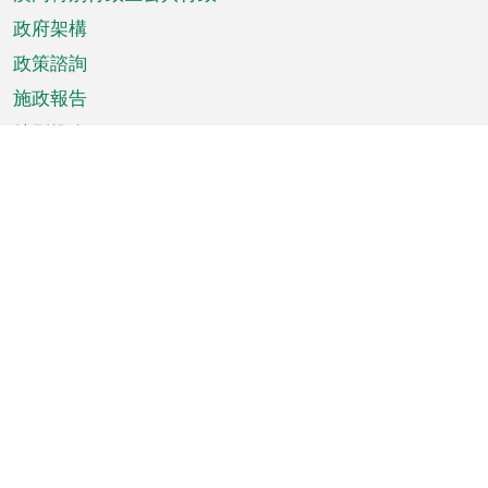
政府架構
政策諮詢
施政報告
特別推介
澳門資訊
天氣
交通
公眾假期
文娛康體
城市資訊
澳門便覽
統計數字