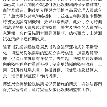
局已馬上與六間博企就如何強化娛樂場的保安措施進行
商討及跟進。期後更立即與六間博企高層管理人員成立
了「重大事故緊急聯絡機制」，並在去年颱風帕卡襲澳
時初次測試有關機制，效果非常顯著。此外，亦同時測
試駐場督察人員與現場博監局、警方及博企的人員在訊
息通報、合作及協調方面是否暢順。總括而言，上述測
試在演練中達預期效果。
隨著博彩業的迅速發展及博彩企業營運模式的不斷變
化，博監局對娛樂場的監察亦與時俱進，加強規範管
理，促進行業健康有序發展。去年起，博監局對娛樂場
內的監控程序作重新審視，制定更清晰的監控流程，上
周，對所有駐場人員﹝包括督察、視像監控及點算人
員﹞進行相關監控工作的培訓。
博監局會持續檢視娛樂場保安措施的情況，與執法部門
保持緊密溝通，適時完善及優化娛樂場監管工作。