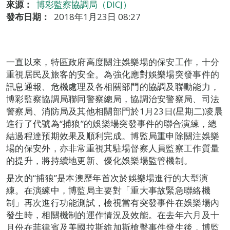
來源：
博彩監察協調局（DICJ）
發布日期：
2018年1月23日 08:27
一直以來，特區政府高度關注娛樂場的保安工作，十分
重視居民及旅客的安全。為強化應對娛樂場突發事件的
訊息通報、危機處理及各相關部門的協調及聯動能力，
博彩監察協調局聯同警察總局，協調治安警察局、司法
警察局、消防局及其他相關部門於1月23日(星期二)凌晨
進行了代號為“捕狼”的娛樂場突發事件的聯合演練，總
結過程達預期效果及順利完成。博監局重申除關注娛樂
場的保安外，亦非常重視其駐場督察人員監察工作質量
的提升，將持續地更新、優化娛樂場監管機制。
是次的“捕狼”是本澳歷年首次於娛樂場進行的大型演
練。在演練中，博監局主要對「重大事故緊急聯絡機
制」再次進行功能測試，檢視當有突發事件在娛樂場內
發生時，相關機制的運作情況及效能。在去年六月及十
月份在菲律賓及美國拉斯維加斯槍擊事件發生後，博監