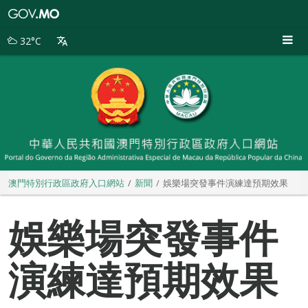
澳
門
特
32°C
別
行
政
區
政
府
入
口
網
站
澳門特別行政區政府入口網站
新聞
娛樂場突發事件演練達預期效果
娛樂場突發事件
演練達預期效果