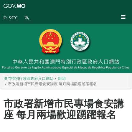
澳
門
特
34°C
別
行
政
區
政
府
入
口
網
站
澳門特別行政區政府入口網站
新聞
市政署新增市民專場食安講座 每月兩場歡迎踴躍報名
市政署新增市民專場食安講
座 每月兩場歡迎踴躍報名