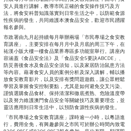
安人員進行講解，教導市民正確的食安操作技巧及方
法，將食安科普知識落實到日常生活之中，以防範食源
性疾病的發生，共同維護本澳食品安全，歡迎市民踴躍
報名參與。
市政署由九月起持續每月舉辦兩場「市民專場之食安教
育講座」，主要安排在每月月中及月底的周三下午，在
祐漢小販大樓一樓食品業界專區多功能室舉行。講座內
容涵蓋《食品安全法》及「食品安全5要訣ABCDE」、
防災善後食水及食品安全須知，以及家居防治鼠患方法
等內容。藉著食安人員的案例分析及深入講解，輔以播
放食安教育影片，以及安排有獎問題遊戲，讓公眾輕鬆
學習及掌握食安控制要點，尤其是如何避免交叉污染、
謹慎選購食品食材、保持清潔和徹底煮熟、危險溫度帶
以及努力維護澳門食品安全等關鍵技巧及重要理念，並
靈活應用到日常生活中，以預防食源性疾病的發生。
「市民專場之食安教育講座」課時逾一小時，以粵語進
行，費用全免，有興趣參與之市民可於辦公時間內致電