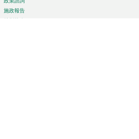
政策諮詢
施政報告
特別推介
澳門資訊
天氣
交通
公眾假期
文娛康體
城市資訊
澳門便覽
統計數字
公佈告示
新聞