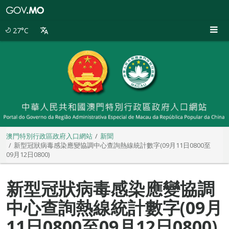
澳
門
特
27°C
別
行
政
區
政
府
入
口
網
站
澳門特別行政區政府入口網站
新聞
新型冠狀病毒感染應變協調中心查詢熱線統計數字(09月11日0800至
09月12日0800)
新型冠狀病毒感染應變協調
中心查詢熱線統計數字(09月
11日0800至09月12日0800)