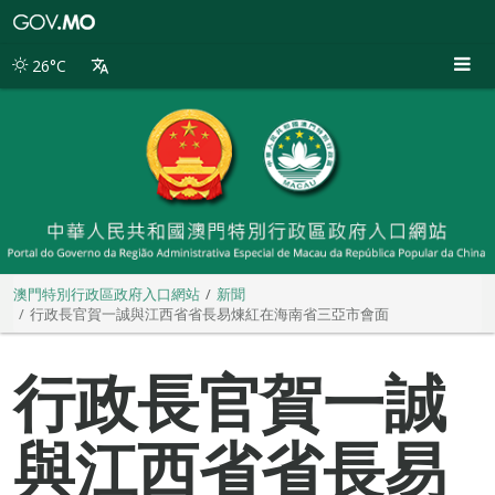
澳
門
特
26°C
別
行
政
區
政
府
入
口
網
站
澳門特別行政區政府入口網站
新聞
行政長官賀一誠與江西省省長易煉紅在海南省三亞市會面
行政長官賀一誠
與江西省省長易