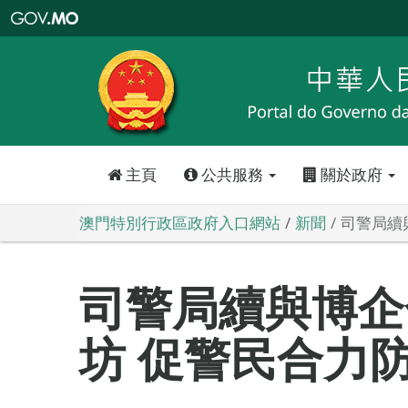
澳
門
特
別
行
政
區
政
府
入
口
網
站
主頁
公共服務
關於政府
澳門特別行政區政府入口網站
新聞
司警局續
司警局續與博企
坊 促警民合力