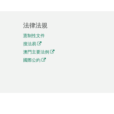
法律法規
憲制性文件
搜法易
澳門主要法例
國際公約