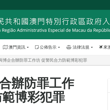
澳門資訊
公佈告示
法律法規
來
與博企合辦防罪工作坊 促警民合力防範博彩犯罪
合辦防罪工作
防範博彩犯罪