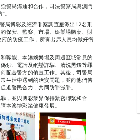
加強警民溝通和合作，司法警察局與澳門
”。
司警局博彩及經濟罪案調查廳派出12名刑
下的保安、監察、市場、娛樂場賭桌、財
政府的防疫工作，所有出席人員均做好衛
構和職能、本澳娛樂場及周邊區域常見的
、偽鈔、電話及網戀詐騙、清洗黑錢等罪
如何配合警方的偵查工作。其後，司警局
日常生活中遇到的治安問題，並向他們傳
，促進警民合力，共同防罪滅罪。
犯罪，並與博彩業界保持緊密聯繫和合
保障本澳博彩業健康發展。