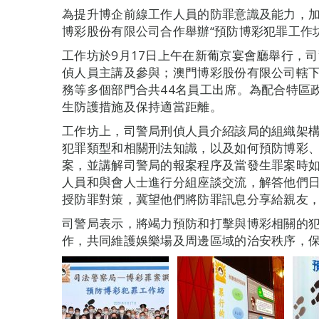
為提升博企前線工作人員的防罪意識及能力，
博彩股份有限公司合作舉辦“預防博彩犯罪工作坊
工作坊於9月17日上午在新葡京宴會廳舉行，
偵人員主講及參與；澳門博彩股份有限公司轄
務等多個部門合共44名員工出席。為配合特區
生防護措施及保持適當距離。
工作坊上，司警局刑偵人員介紹該局的組織架
犯罪類型和相關刑法知識，以及如何預防博彩
案，並講解司警局的報案程序及當發生罪案時
人員和與會人士進行分組座談交流，解答他們
授防罪對策，冀望他們將防罪訊息分享給親友
司警局表示，將竭力預防和打擊與博彩相關的
作，共同維護娛樂場及周邊區域的治安秩序，