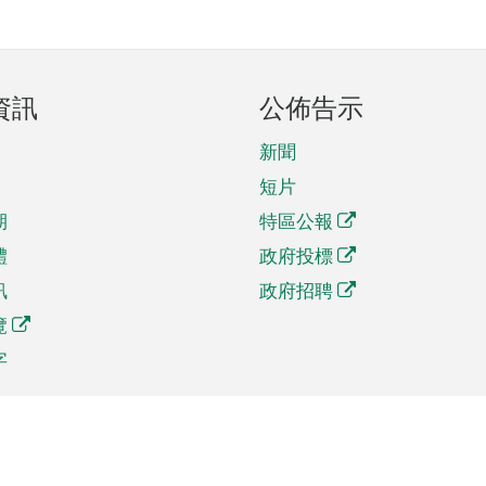
資訊
公佈告示
新聞
短片
期
特區公報
體
政府投標
訊
政府招聘
覽
字
及貿易
相關連結