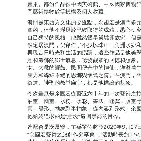
畫集。部份作品被中國美術館、中國國家博物
門藝術博物館等機構及個人收藏。
澳門是東西方文化的交匯點，余國宏是澳門多
實的，但他不滿足於已經取得的成績，悉心研
自己獨特的風格。他雖然很早就離開故鄉，但
然定居澳門，仍創作了不少以珠江三角洲水鄉
再現昔日時光和生活的痕蹟，這些作品是他美
意和濃郁的鄉土氣息，誘發觀衆的回憶和想象
女、大戲的鑼鼓、民間傳奇中的神仙，洋溢着
察力和綿綿不絶的思鄉與懷舊之情。在澳門，
街道、神聖的教堂廟宇，都是他描繪的對象。
今次畫展是余國宏從藝近六十年的一次藝術之
油畫、國畫、水粉、水彩、書法、速寫、版畫
實、變形、抽象到半抽象；從內容到形式；余國
他始終追求的是“意境”這個崇高的目標。
為配合是次展覽，主辦單位將於2020年9月27日
“余國宏藝術之旅創作分享會”，活動時長約1.