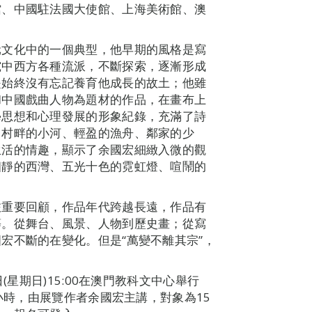
館、中國駐法國大使館、上海美術館、澳
元文化中的一個典型，他早期的風格是寫
究中西方各種流派，不斷探索，逐漸形成
是始終沒有忘記養育他成長的故土；他雖
和中國戲曲人物為題材的作品，在畫布上
學思想和心理發展的形象紀錄，充滿了詩
。村畔的小河、輕盈的漁舟、鄰家的少
生活的情趣，顯示了余國宏細緻入微的觀
幽靜的西灣、五光十色的霓虹燈、喧鬧的
旅重要回顧，作品年代跨越長遠，作品有
等。從舞台、風景、人物到歷史畫；從寫
宏不斷的在變化。但是“萬變不離其宗”，
(星期日)15:00在澳門教科文中心舉行
5小時，由展覽作者余國宏主講，對象為15