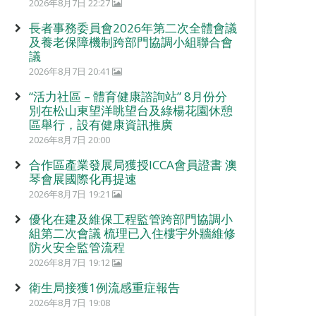
2026年8月7日 22:27
長者事務委員會2026年第二次全體會議
及養老保障機制跨部門協調小組聯合會
議
2026年8月7日 20:41
“活力社區 – 體育健康諮詢站” 8月份分
別在松山東望洋眺望台及綠楊花園休憩
區舉行，設有健康資訊推廣
2026年8月7日 20:00
合作區產業發展局獲授ICCA會員證書 澳
琴會展國際化再提速
2026年8月7日 19:21
優化在建及維保工程監管跨部門協調小
組第二次會議 梳理已入住樓宇外牆維修
防火安全監管流程
2026年8月7日 19:12
衛生局接獲1例流感重症報告
2026年8月7日 19:08