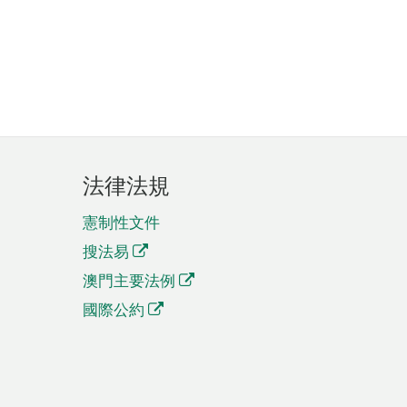
法律法規
憲制性文件
搜法易
澳門主要法例
國際公約