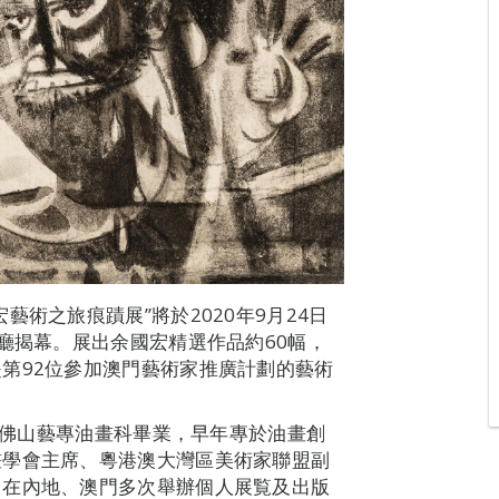
術之旅痕蹟展”將於2020年9月24日
廳揭幕。展出余國宏精選作品約60幅，
第92位參加澳門藝術家推廣計劃的藝術
0年佛山藝專油畫科畢業，早年專於油畫創
畫學會主席、粵港澳大灣區美術家聯盟副
曾在內地、澳門多次舉辦個人展覧及出版