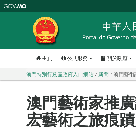
澳
門
特
別
行
政
區
政
府
入
口
網
站
主頁
公共服務
關於政府
澳門特別行政區政府入口網站
新聞
澳門藝術
澳門藝術家推廣
宏藝術之旅痕蹟