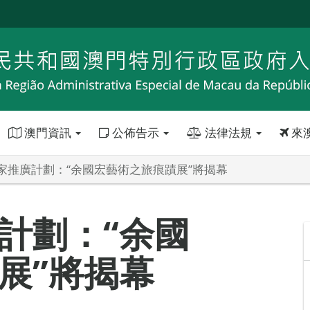
澳門資訊
公佈告示
法律法規
來
家推廣計劃：“余國宏藝術之旅痕蹟展”將揭幕
計劃：“余國
展”將揭幕