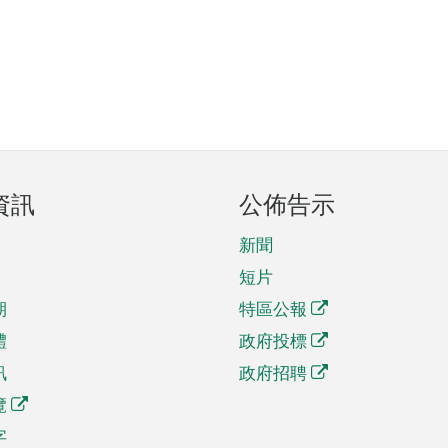
資訊
公佈告示
新聞
短片
期
特區公報
體
政府投標
訊
政府招聘
覽
字