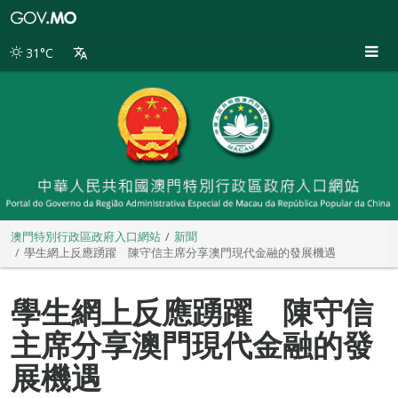
澳
門
特
31°C
別
行
政
區
政
府
入
口
網
站
澳門特別行政區政府入口網站
新聞
學生網上反應踴躍 陳守信主席分享澳門現代金融的發展機遇
學生網上反應踴躍 陳守信
主席分享澳門現代金融的發
展機遇