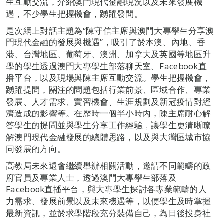
生互動交流，介紹澳門現代金融現況以及未來發展機
遇，不少學生把握機會，踴躍發問。
是次網上對話主題為“陳守信主席與澳門大專學生分享澳
門現代金融的發展與機遇”，吸引了於本澳、內地、香
港、台灣地區、葡萄牙、澳洲、加拿大及英國等地區升
學的學生透過澳門大專學生部落聊天室、Facebook直
播平台，以及現場與陳主席互動交流。學生把握機會，
踴躍提問，關注的問題包括行業前景、區域合作、專業
發展、人才需求、實習機會、生涯規劃及新冠疫情對經
濟造成的影響等。在歷時一個半小時內，陳主席耐心解
答學生的提問並與學生分享工作經驗，讓學生更清晰瞭
解澳門現代金融發展的總體思路，以及與大灣區城市協
同發展的方向。
高教局未來還會繼續舉辦相關活動，邀請不同範疇的政
府官員及專業人士，透過澳門大專學生部落及
Facebook直播平台，與大專學生探討各專業範疇的人
力需求、發展前景以及未來機遇等，以便學生及時掌握
最新資訊，並於求學階段充分裝備自己，為日後投身社