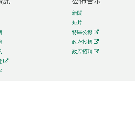
資訊
公佈告示
新聞
短片
期
特區公報
體
政府投標
訊
政府招聘
覽
字
及貿易
相關連結
資
手機應用程式目錄
貿會展
社交媒體目錄
商機和服務
專題網站目錄