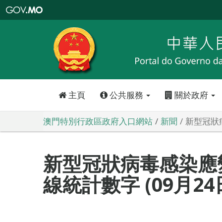
澳
門
特
別
行
政
區
政
府
入
口
網
站
主頁
公共服務
關於政府
澳門特別行政區政府入口網站
新聞
新型冠狀病
新型冠狀病毒感染應
線統計數字 (09月24日0