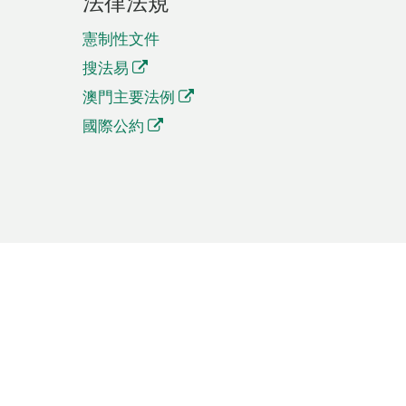
法律法規
憲制性文件
搜法易
澳門主要法例
國際公約