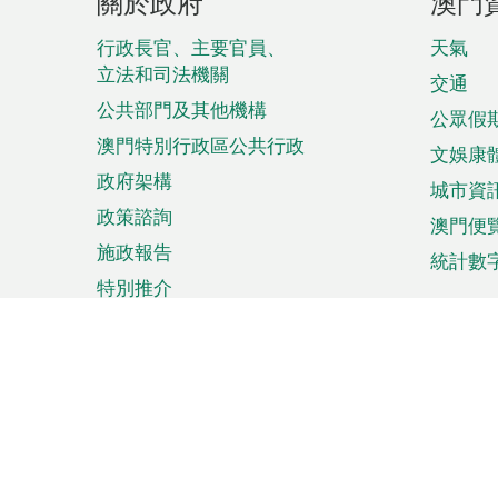
關於政府
澳門
腳
菜
行政長官、主要官員、
天氣
立法和司法機關
單
交通
公共部門及其他機構
公眾假
澳門特別行政區公共行政
文娛康
政府架構
城市資
政策諮詢
澳門便
施政報告
統計數
特別推介
來澳旅遊
商務
計劃行程
貿易投
觀光
澳門經
娛樂消閒
中小企