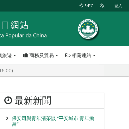
34°C
登入
澳旅遊
商務及貿易
相關連結
:00)
最新新聞
保安司與青年清茶談 “平安城市 青年擔
當”