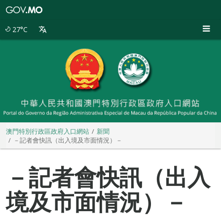
澳
門
特
27°C
別
行
政
區
政
府
入
口
網
站
澳門特別行政區政府入口網站
新聞
－記者會快訊（出入境及市面情況）－
－記者會快訊（出入
境及市面情況）－