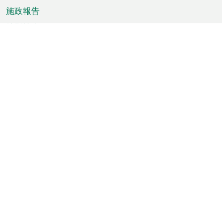
施政報告
特別推介
澳門資訊
天氣
交通
公眾假期
文娛康體
城市資訊
澳門便覽
統計數字
公佈告示
新聞