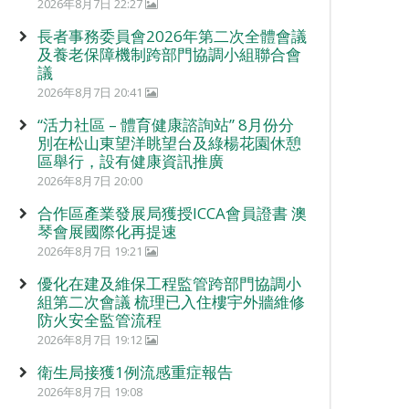
2026年8月7日 22:27
長者事務委員會2026年第二次全體會議
及養老保障機制跨部門協調小組聯合會
議
2026年8月7日 20:41
“活力社區 – 體育健康諮詢站” 8月份分
別在松山東望洋眺望台及綠楊花園休憩
區舉行，設有健康資訊推廣
2026年8月7日 20:00
合作區產業發展局獲授ICCA會員證書 澳
琴會展國際化再提速
2026年8月7日 19:21
優化在建及維保工程監管跨部門協調小
組第二次會議 梳理已入住樓宇外牆維修
防火安全監管流程
2026年8月7日 19:12
衛生局接獲1例流感重症報告
2026年8月7日 19:08