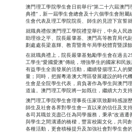
澳門理工學院學生會日前舉行“第二十六屆澳門
典禮”，新一屆學生會總會及十六個學生會附屬
生會代表及理工學院院長、師生的見證下宣誓
就職典禮假澳門理工學院禮堂舉行，中央人民
助理徐之平、院長嚴肇基、澳門高等教育局代
劃處處長梁嘉輝、教育暨青年局學校體育暨課
在就職典禮上，院長嚴肇基勉勵學生會在過去2
工學生“愛國愛澳”傳統，增強學生的國家和民
有益學生全面發展的活動，繼續發揚理工人的
量；同時，把握粵港澳大灣區發展建設的時代
生會是全院學生代表，肩負著作為學生與澳門
道遠。澳門理工學院將一如既往，繼續大力支
澳門理工學院學生會理事長伍家琪致辭時感謝
師生及社會各界對學生會一直以來的信任及支
各司其職並克盡己任為同學服務，秉承“改過遷善
與學生之間溝通的橋樑，豐富校園文化，共同
各種活動，更會積極提升及加強社會對學生會