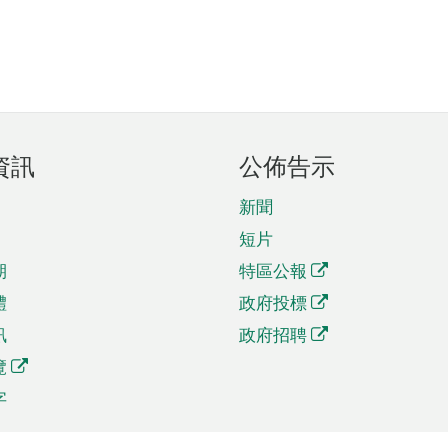
資訊
公佈告示
新聞
短片
期
特區公報
體
政府投標
訊
政府招聘
覽
字