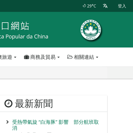
29°C
登入
澳旅遊
商務及貿易
相關連結
最新新聞
受熱帶氣旋 “白海豚” 影響 部分航班取
消