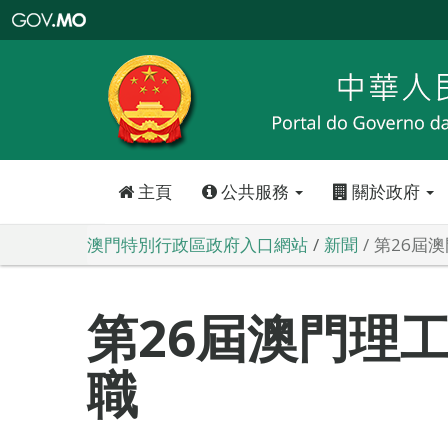
澳
門
特
別
行
政
區
政
府
入
口
網
站
主頁
公共服務
關於政府
澳門特別行政區政府入口網站
新聞
第26屆
第26屆澳門理
職