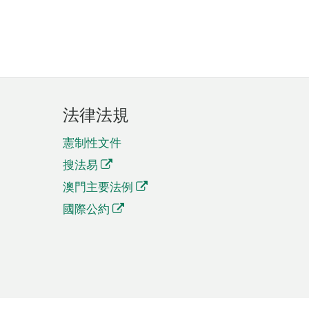
法律法規
憲制性文件
搜法易
澳門主要法例
國際公約