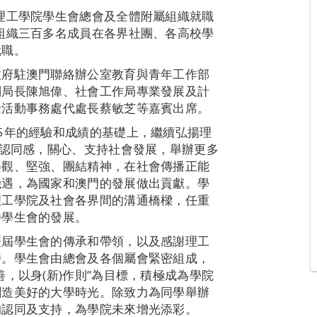
理工學院學生會總會及全體附屬組織就職
組織三百多名成員在各界社團、各高校學
就職。
政府駐澳門聯絡辦公室教育與青年工作部
副局長陳旭偉、社會工作局專業發展及計
餘活動事務處代處長蔡敏芝等嘉賓出席。
5年的經驗和成績的基礎上，繼續弘揚理
族認同感，關心、支持社會發展，舉辦更多
樂觀、堅強、團結精神，在社會傳播正能
機遇，為國家和澳門的發展做出貢獻。學
理工學院及社會各界間的溝通橋樑，任重
持學生會的發展。
歷屆學生會的傳承和帶領，以及感謝理工
持。學生會由總會及各個屬會緊密組成，
，以身(新)作則”為目標，積極成為學院
創造美好的大學時光。除致力為同學舉辦
的認同及支持，為學院未來增光添彩。