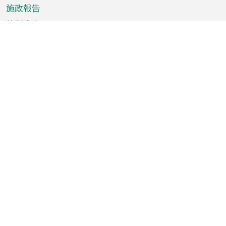
施政報告
特別推介
澳門資訊
天氣
交通
公眾假期
文娛康體
城市資訊
澳門便覽
統計數字
公佈告示
新聞