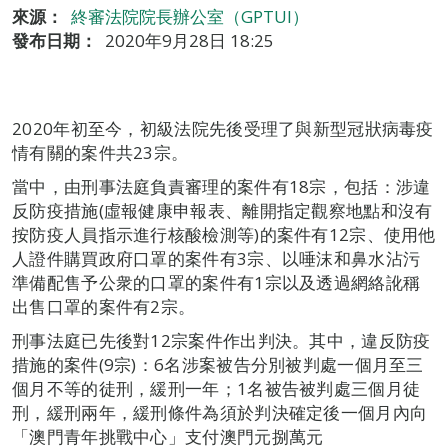
來源：
終審法院院長辦公室（GPTUI）
發布日期：
2020年9月28日 18:25
2020年初至今，初級法院先後受理了與新型冠狀病毒疫
情有關的案件共23宗。
當中，由刑事法庭負責審理的案件有18宗，包括：涉違
反防疫措施(虛報健康申報表、離開指定觀察地點和沒有
按防疫人員指示進行核酸檢測等)的案件有12宗、使用他
人證件購買政府口罩的案件有3宗、以唾沫和鼻水沾污
準備配售予公衆的口罩的案件有1宗以及透過網絡訛稱
出售口罩的案件有2宗。
刑事法庭已先後對12宗案件作出判決。其中，違反防疫
措施的案件(9宗)：6名涉案被告分別被判處一個月至三
個月不等的徒刑，緩刑一年；1名被告被判處三個月徒
刑，緩刑兩年，緩刑條件為須於判決確定後一個月內向
「澳門青年挑戰中心」支付澳門元捌萬元