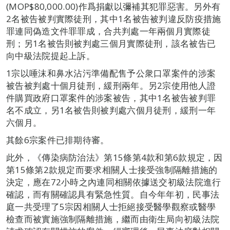
(MOP$80,000.00)作爲捐獻以彌補其犯罪惡害。另外有
2名被告被判實際徒刑，其中1名被告被判違反防疫措施
罪連同偽造文件罪罪成，合共判處一年兩個月實際徒
刑；另1名被告則被判處三個月實際徒刑，該名被告已
向中級法院提起上訴。
1宗以唾沫和鼻水沾污準備配售予公衆口罩案件的涉案
被告被判處十個月徒刑，緩刑兩年。另2宗使用他人證
件購買政府口罩案件的涉案被告，其中1名被告被判罪
名不成立，另1名被告則被判處六個月徒刑，緩刑一年
六個月。
其餘6宗案件已排期待審。
此外，《傳染病防治法》第15條第4款和第6款規定，因
第15條第2款規定而要求相關人士接受強制隔離措施的
決定，應在72小時之內連同相關依據送交初級法院進行
確認，而有關確認具有緊急性質。自今年年初，民事法
庭一共受理了5宗因相關人士拒絕接受醫學觀察或醫學
檢查而被實施強制隔離措施，繼而由衛生局向初級法院