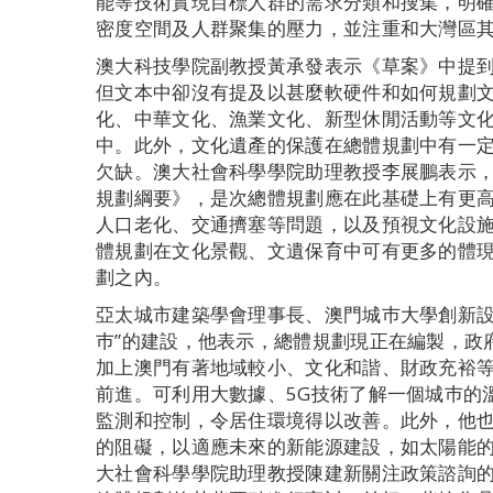
能等技術實現目標人群的需求分類和搜集，明
密度空間及人群聚集的壓力，並注重和大灣區
澳大科技學院副教授黃承發表示《草案》中提到
但文本中卻沒有提及以甚麼軟硬件和如何規劃
化、中華文化、漁業文化、新型休閒活動等文
中。此外，文化遺產的保護在總體規劃中有一
欠缺。澳大社會科學學院助理教授李展鵬表示，
規劃綱要》，是次總體規劃應在此基礎上有更
人口老化、交通擠塞等問題，以及預視文化設
體規劃在文化景觀、文遺保育中可有更多的體
劃之內。
亞太城市建築學會理事長、澳門城巿大學創新設
巿”的建設，他表示，總體規劃現正在編製，政
加上澳門有著地域較小、文化和諧、財政充裕等
前進。可利用大數據、5G技術了解一個城巿的
監測和控制，令居住環境得以改善。此外，他
的阻礙，以適應未來的新能源建設，如太陽能
大社會科學學院助理教授陳建新關注政策諮詢