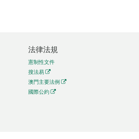
法律法規
憲制性文件
搜法易
澳門主要法例
國際公約