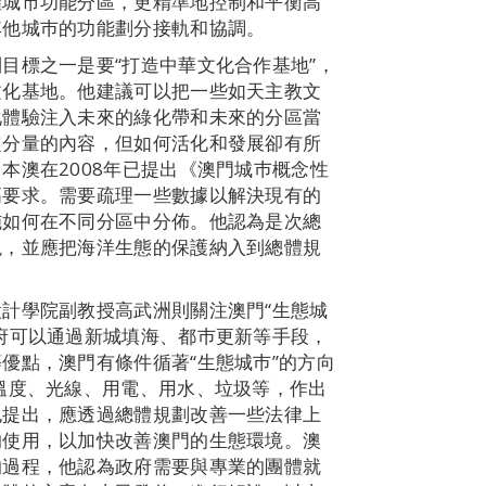
確城市功能分區，更精準地控制和平衡高
其他城巿的功能劃分接軌和協調。
目標之一是要“打造中華文化合作基地”，
文化基地。他建議可以把一些如天主教文
化體驗注入未來的綠化帶和未來的分區當
定分量的內容，但如何活化和發展卻有所
本澳在2008年已提出《澳門城巿概念性
高要求。需要疏理一些數據以解決現有的
施如何在不同分區中分佈。他認為是次總
現，並應把海洋生態的保護納入到總體規
計學院副教授高武洲則關注澳門“生態城
府可以通過新城填海、都巿更新等手段，
優點，澳門有條件循著“生態城巿”的方向
溫度、光線、用電、用水、垃圾等，作出
也提出，應透過總體規劃改善一些法律上
的使用，以加快改善澳門的生態環境。澳
的過程，他認為政府需要與專業的團體就