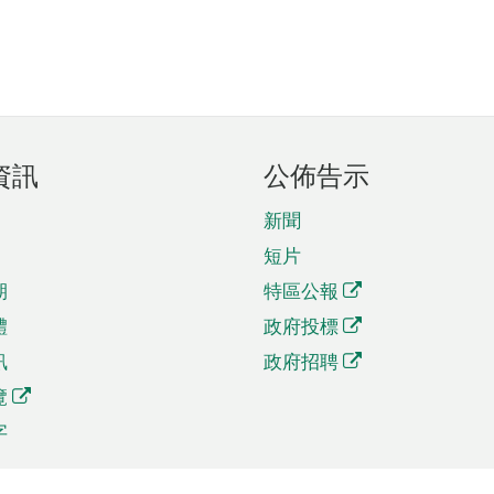
資訊
公佈告示
新聞
短片
期
特區公報
體
政府投標
訊
政府招聘
覽
字