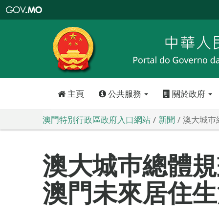
澳
門
特
別
行
政
區
政
府
入
口
網
站
主頁
公共服務
關於政府
澳門特別行政區政府入口網站
新聞
澳大城巿
澳大城巿總體規
澳門未來居住生