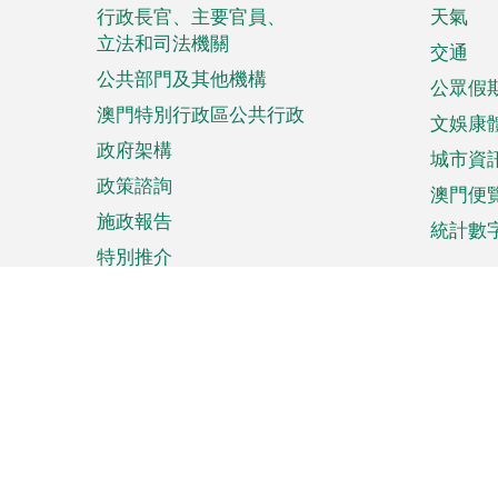
菜
行政長官、主要官員、
天氣
立法和司法機關
單
交通
公共部門及其他機構
公眾假
澳門特別行政區公共行政
文娛康
政府架構
城市資
政策諮詢
澳門便
施政報告
統計數
特別推介
來澳旅遊
商務
計劃行程
貿易投
觀光
澳門經
娛樂消閒
中小企
購物
市場資