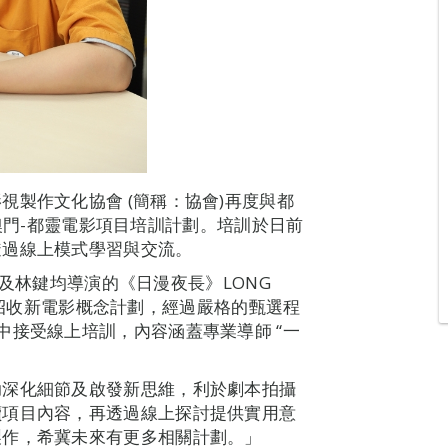
製作文化協會 (簡稱：協會)再度與都
舉辦澳門-都靈電影項目培訓計劃。培訓於日前
透過線上模式學習與交流。
y》及林鍵均導演的《日漫夜長》LONG
門公開招收新電影概念計劃，經過嚴格的甄選程
中接受線上培訓，內容涵蓋專業導師 “一
助深化細節及啟發新思維，利於劇本拍攝
讀項目內容，再透過線上探討提供實用意
製作，希冀未來有更多相關計劃。」