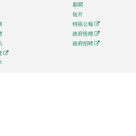
新聞
短片
期
特區公報
體
政府投標
訊
政府招聘
覽
字
及貿易
相關連結
資
手機應用程式目錄
貿會展
社交媒體目錄
商機和服務
專題網站目錄
訊
RSS訂閱目錄