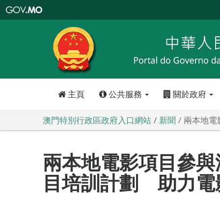
澳
門
特
別
行
政
區
政
府
入
口
網
站
主頁
公共服務
關於政府
澳門特別行政區政府入口網站
新聞
兩本地電
兩本地電影項目參與
目培訓計劃 助力電