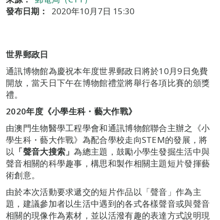
發布日期：
2020年10月7日 15:30
世界郵政日
通訊博物館為慶祝本年度世界郵政日將於10月9日免費
開放，當天日下午在博物館禮堂將舉行各項比賽的頒獎
禮。
2020
年度《
小學生科・藝大作戰》
由澳門生物醫學工程學會和通訊博物館聯合主辦之《小
學生科・藝大作戰》為配合學校走向STEM的發展，將
以
「
聲音大搜索」
為總主題，鼓勵小學生發掘生活中與
聲音相關的科學趣事，構思和製作相關主題短片發揮藝
術創意。
由於本次活動要求遞交的短片作品以「聲音」作為主
題，建議參加者以生活中遇到的各式各樣聲音或與聲音
相關的現像作為素材，並以活潑有趣的表達方式說明現