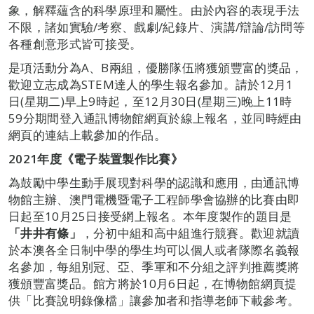
象，解釋蘊含的科學原理和屬性。由於內容的表現手法
不限，諸如實驗/考察、戲劇/紀錄片、演講/辯論/訪問等
各種創意形式皆可接受。
是項活動分為A、B兩組，優勝隊伍將獲頒豐富的獎品，
歡迎立志成為STEM達人的學生報名參加。請於12月1
日(星期二)早上9時起，至12月30日(星期三)晚上11時
59分期間登入通訊博物館網頁於線上報名，並同時經由
網頁的連結上載參加的作品。
2021
年度《電子裝置製作比賽》
為鼓勵中學生動手展現對科學的認識和應用，由通訊博
物館主辦、澳門電機暨電子工程師學會協辦的比賽由即
日起至10月25日接受網上報名。本年度製作的題目是
「井井有條」
，分初中組和高中組進行競賽。歡迎就讀
於本澳各全日制中學的學生均可以個人或者隊際名義報
名參加，每組別冠、亞、季軍和不分組之評判推薦獎將
獲頒豐富獎品。館方將於10月6日起，在博物館網頁提
供「比賽說明錄像檔」讓參加者和指導老師下載參考。