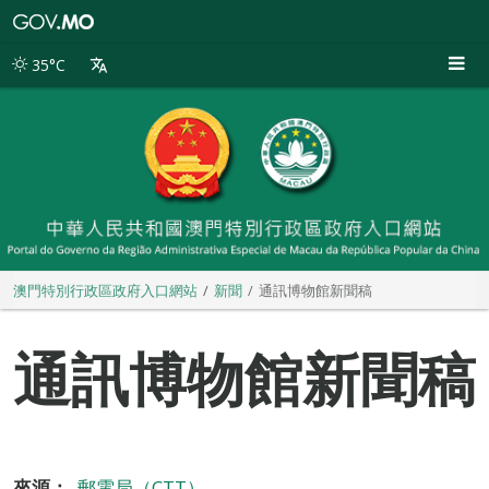
澳
門
特
35°C
別
行
政
區
政
府
入
口
網
站
澳門特別行政區政府入口網站
新聞
通訊博物館新聞稿
通訊博物館新聞稿
來源：
郵電局（CTT）