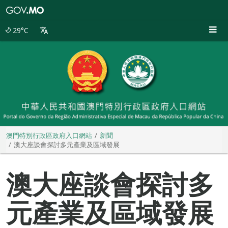
澳
門
特
29°C
別
行
政
區
政
府
入
口
網
站
澳門特別行政區政府入口網站
新聞
澳大座談會探討多元產業及區域發展
澳大座談會探討多
元產業及區域發展