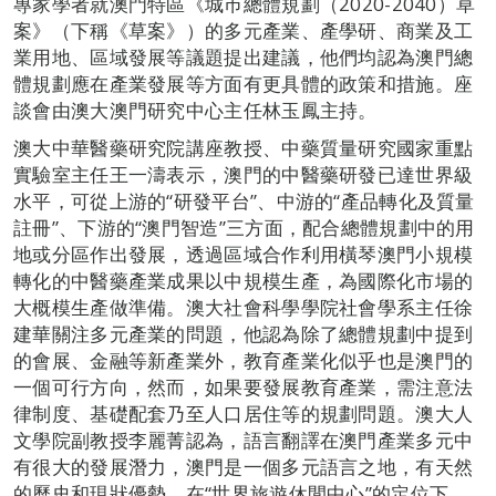
專家學者就澳門特區《城巿總體規劃（2020-2040）草
案》（下稱《草案》）的多元產業、產學研、商業及工
業用地、區域發展等議題提出建議，他們均認為澳門總
體規劃應在產業發展等方面有更具體的政策和措施。座
談會由澳大澳門研究中心主任林玉鳳主持。
澳大中華醫藥研究院講座教授、中藥質量研究國家重點
實驗室主任王一濤表示，澳門的中醫藥研發已達世界級
水平，可從上游的“研發平台”、中游的“產品轉化及質量
註冊”、下游的“澳門智造”三方面，配合總體規劃中的用
地或分區作出發展，透過區域合作利用橫琴澳門小規模
轉化的中醫藥產業成果以中規模生產，為國際化市場的
大概模生產做準備。澳大社會科學學院社會學系主任徐
建華關注多元產業的問題，他認為除了總體規劃中提到
的會展、金融等新產業外，教育產業化似乎也是澳門的
一個可行方向，然而，如果要發展教育產業，需注意法
律制度、基礎配套乃至人口居住等的規劃問題。澳大人
文學院副教授李麗菁認為，語言翻譯在澳門產業多元中
有很大的發展潛力，澳門是一個多元語言之地，有天然
的歷史和現狀優勢，在“世界旅遊休閒中心”的定位下，