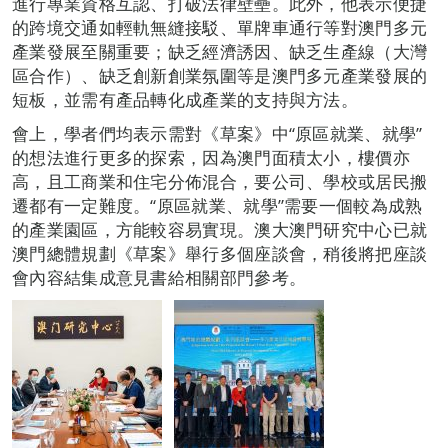
進行專業資格互認、打破法律壁壘。此外，他表示便捷
的跨境交通如輕軌無縫接駁、單牌車通行等對澳門多元
產業發展至關重要；缺乏經濟誘因、缺乏生產線（大灣
區合作）、缺乏創新創業氛圍等是澳門多元產業發展的
短板，並需有產品轉化成產業的支持與方法。
會上，學者們均表示需對《草案》中“原區就業、就學”
的想法進行更多的探索，因為澳門面積太小，樓價亦
高，且工商業和住宅分佈混合，要公司、學校或居民搬
遷都有一定難度。“原區就業、就學”需要一個較為成熟
的產業園區，方能較容易實現。澳大澳門研究中心已就
澳門總體規劃《草案》舉行多個座談會，稍後將把座談
會內容結集成意見書給相關部門參考。