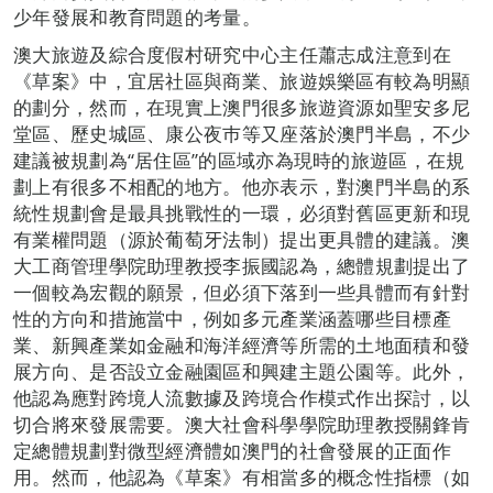
少年發展和教育問題的考量。
澳大旅遊及綜合度假村研究中心主任蕭志成注意到在
《草案》中，宜居社區與商業、旅遊娛樂區有較為明顯
的劃分，然而，在現實上澳門很多旅遊資源如聖安多尼
堂區、歷史城區、康公夜巿等又座落於澳門半島，不少
建議被規劃為“居住區”的區域亦為現時的旅遊區，在規
劃上有很多不相配的地方。他亦表示，對澳門半島的系
統性規劃會是最具挑戰性的一環，必須對舊區更新和現
有業權問題（源於葡萄牙法制）提出更具體的建議。澳
大工商管理學院助理教授李振國認為，總體規劃提出了
一個較為宏觀的願景，但必須下落到一些具體而有針對
性的方向和措施當中，例如多元產業涵蓋哪些目標產
業、新興產業如金融和海洋經濟等所需的土地面積和發
展方向、是否設立金融園區和興建主題公園等。此外，
他認為應對跨境人流數據及跨境合作模式作出探討，以
切合將來發展需要。澳大社會科學學院助理教授關鋒肯
定總體規劃對微型經濟體如澳門的社會發展的正面作
用。然而，他認為《草案》有相當多的概念性指標（如