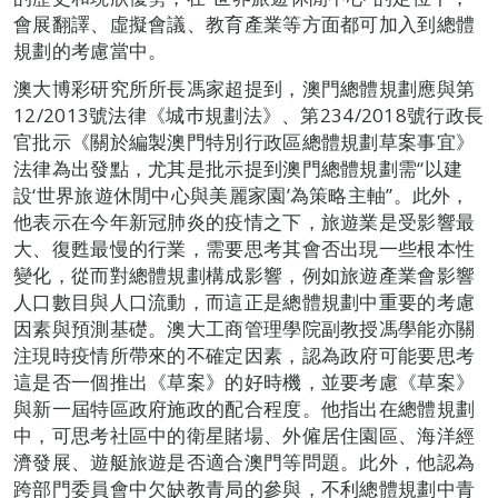
會展翻譯、虛擬會議、教育產業等方面都可加入到總體
規劃的考慮當中。
澳大博彩研究所所長馮家超提到，澳門總體規劃應與第
12/2013號法律《城巿規劃法》、第234/2018號行政長
官批示《關於編製澳門特別行政區總體規劃草案事宜》
法律為出發點，尤其是批示提到澳門總體規劃需“以建
設‘世界旅遊休閒中心與美麗家園’為策略主軸”。此外，
他表示在今年新冠肺炎的疫情之下，旅遊業是受影響最
大、復甦最慢的行業，需要思考其會否出現一些根本性
變化，從而對總體規劃構成影響，例如旅遊產業會影響
人口數目與人口流動，而這正是總體規劃中重要的考慮
因素與預測基礎。澳大工商管理學院副教授馮學能亦關
注現時疫情所帶來的不確定因素，認為政府可能要思考
這是否一個推出《草案》的好時機，並要考慮《草案》
與新一屆特區政府施政的配合程度。他指出在總體規劃
中，可思考社區中的衛星賭場、外僱居住園區、海洋經
濟發展、遊艇旅遊是否適合澳門等問題。此外，他認為
跨部門委員會中欠缺教青局的參與，不利總體規劃中青