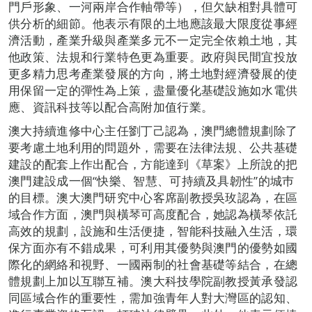
門戶形象、一河兩岸合作軸帶等），但欠缺相對具體可
供分析的細節。他表示有限的土地應該最大限度從事經
濟活動，產業升級與產業多元不一定完全依賴土地，其
他政策、法規和行業特色更為重要。政府與民間宜投放
更多精力思考產業發展的方向，將土地對經濟發展的使
用保留一定的彈性為上策，盡量優化基礎設施如水電供
應、資訊科技等以配合高附加值行業。
澳大持續進修中心主任劉丁己認為，澳門總體規劃除了
要考慮土地利用的問題外，需要在法律法規、公共基礎
建設的配套上作出配合，方能達到《草案》上所說的把
澳門建設成一個“快樂、智慧、可持續及具韌性”的城巿
的目標。澳大澳門研究中心客席副教授吳玫認為，在區
域合作方面，澳門與橫琴可高度配合，她認為橫琴依託
高效的規劃，設施和生活便捷，智能科技融入生活，環
保方面亦有不錯成果，可利用其優勢與澳門的優勢如國
際化的網絡和視野、一國兩制的社會基礎等結合，在總
體規劃上加以互聯互補。澳大科技學院副教授黃承發認
同區域合作的重要性，需加強青年人對大灣區的認知、