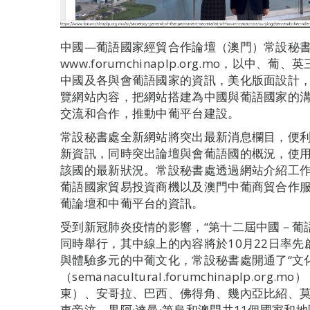
中國—葡語國家經貿合作論壇（澳門）常設秘
www.forumchinaplp.org.mo，以
中國及各與會葡語國家的資訊，美化版面設計
覽網站內容，把網站搭建為中國與葡語國家的
交流和合作，推動中葡平台建設。
常設秘書處全新網站將突出最新消息欄目，便
新資訊，同時突出論壇與會葡語國的概況，使
該國的最新狀況。常設秘書處透過網站介紹工
葡語國家貿易投資商機以及澳門中葡商貿合作
葡論壇和中葡平台的資訊。
受到新冠肺炎疫情的影響，“第十二屆中國－葡
同時舉行，其中線上的內容將於10月22日率
與體驗多元的中葡文化，常設秘書處開通了“文
（semanacultural.forumchinaplp.
東）、安哥拉、巴西、佛得角、幾內亞比紹、
東帝汶、果阿·達曼·第烏和澳門共11個國家和