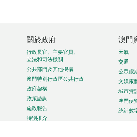
頁
關於政府
澳門
腳
菜
行政長官、主要官員、
天氣
立法和司法機關
單
交通
公共部門及其他機構
公眾假
澳門特別行政區公共行政
文娛康
政府架構
城市資
政策諮詢
澳門便
施政報告
統計數
特別推介
來澳旅遊
商務