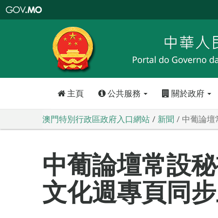
澳
門
特
別
行
政
區
政
府
入
口
網
站
主頁
公共服務
關於政府
澳門特別行政區政府入口網站
新聞
中葡論壇
中葡論壇常設秘
文化週專頁同步