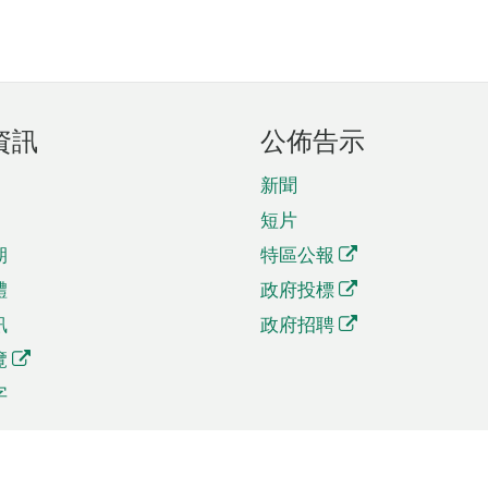
資訊
公佈告示
新聞
短片
期
特區公報
體
政府投標
訊
政府招聘
覽
字
及貿易
相關連結