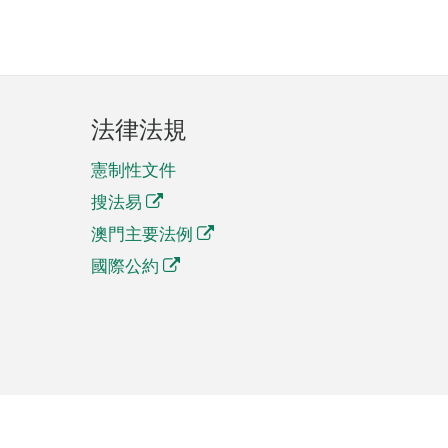
法律法規
憲制性文件
搜法易
澳門主要法例
國際公約