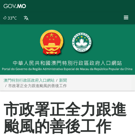
澳
門
特
33°C
別
行
政
區
政
府
入
口
網
站
澳門特別行政區政府入口網站
新聞
市政署正全力跟進颱風的善後工作
市政署正全力跟進
颱風的善後工作