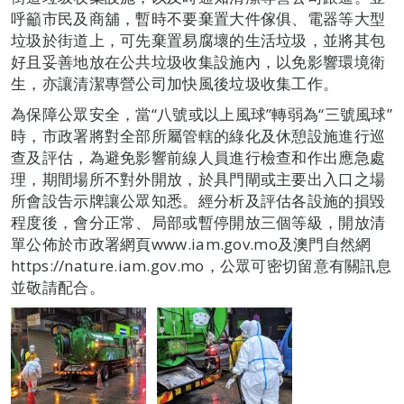
呼籲市民及商舖，暫時不要棄置大件傢俱、電器等大型
垃圾於街道上，可先棄置易腐壞的生活垃圾，並將其包
好且妥善地放在公共垃圾收集設施內，以免影響環境衛
生，亦讓清潔專營公司加快風後垃圾收集工作。
為保障公眾安全，當“八號或以上風球”轉弱為“三號風球”
時，市政署將對全部所屬管轄的綠化及休憩設施進行巡
查及評估，為避免影響前線人員進行檢查和作出應急處
理，期間場所不對外開放，於具門閘或主要出入口之場
所會設告示牌讓公眾知悉。經分析及評估各設施的損毀
程度後，會分正常、局部或暫停開放三個等級，開放清
單公佈於市政署網頁www.iam.gov.mo及澳門自然網
https://nature.iam.gov.mo，公眾可密切留意有關訊息
並敬請配合。