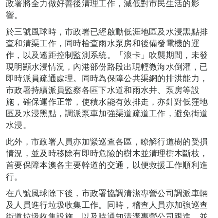
政署將全力做好善後清理工作，減低對市民生活的影
響。
於三號風球時，市政署已經啟動低涯地區及水浸黑點排
查和清渠工作，同時檢查雨水泵房和後備發電機的運
作，以及遙距控制監測系統。「浪卡」吹襲期間，未發
現明顯水浸情況，內港部份路段出現輕微海水倒灌，已
即時派員疏通處理。同時為保障公共渠網的排洪能力，
市政署持續派員監察各區下水道和雨水井、泵房等設
施，確保運作正常，使積水能有效排走，亦針對低窪地
區及水浸黑點，調派泵車加強渠道疏道工作，避免街道
水浸。
此外，市政署人員亦加緊巡查各區，瞭解行道樹的受損
情況，並及時移除有即時危險的樹木並清理樹木斷枝，
首要保障本澳各主要幹道的交通，以便救援工作順利進
行。
在八號風球除下後，市政署協調清潔專營公司調派車輛
及人員進行垃圾收集工作。同時，稽查人員亦加強巡查
街道垃圾收集設施，以及時通知清潔專營公司跟進。並