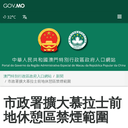
澳
門
特
32°C
別
行
政
區
政
府
入
口
網
站
澳門特別行政區政府入口網站
新聞
市政署擴大慕拉士前地休憩區禁煙範圍
市政署擴大慕拉士前
地休憩區禁煙範圍