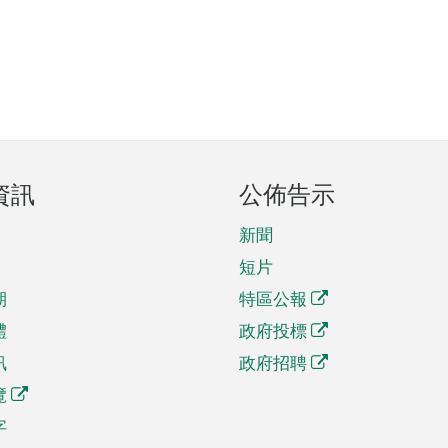
資訊
公佈告示
新聞
短片
期
特區公報
體
政府投標
訊
政府招聘
覽
字