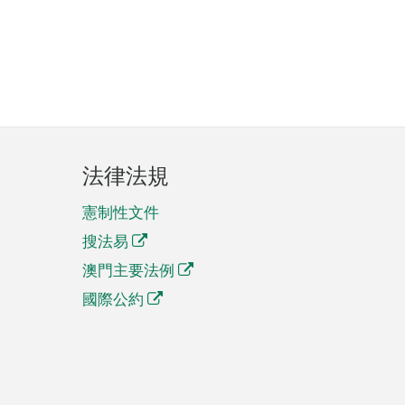
法律法規
憲制性文件
搜法易
澳門主要法例
國際公約