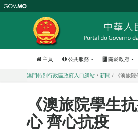
澳
門
特
別
行
政
區
政
府
入
口
網
站
主頁
公共服務
關於政府
澳門特別行政區政府入口網站
新聞
《澳旅院
《澳旅院學生抗
心 齊心抗疫