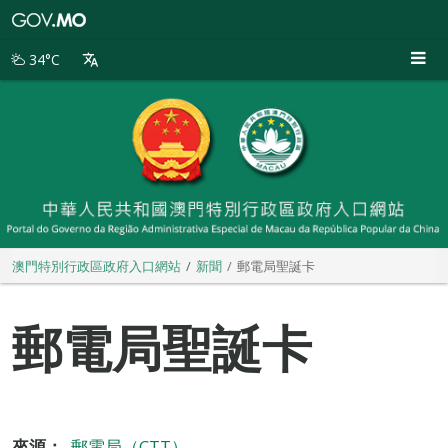
澳
門
特
34°C
別
行
政
區
政
府
入
口
網
站
澳門特別行政區政府入口網站
新聞
郵電局聖誕卡
郵電局聖誕卡
來源：
郵電局（CTT）