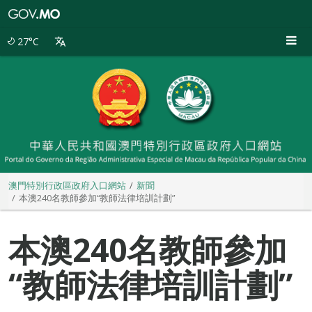
澳
門
特
27°C
別
行
政
區
政
府
入
口
網
站
澳門特別行政區政府入口網站
新聞
本澳240名教師參加“教師法律培訓計劃”
本澳240名教師參加
“教師法律培訓計劃”