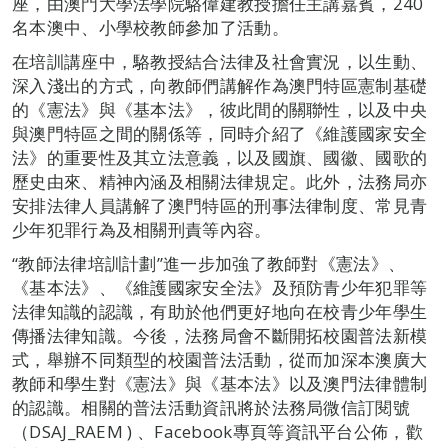
座，由澳門大學法學院駱偉建教授擔任主講嘉賓，240
名本澳中、小學校教師參加了活動。
在培訓講座中，駱教授結合法律及社會實況，以生動、
深入淺出的方式，向教師們講解作為澳門特區憲制基礎
的《憲法》與《基本法》，彼此間的關聯性，以及中央
與澳門特區之間的關係等，同時介紹了《維護國家安全
法》的重要性及其立法意義，以及國旗、國徽、國歌的
歷史由來、精神內涵及相關法律規定。此外，法務局亦
安排法律人員講解了澳門特區的刑事法律制度、常見青
少年犯罪行為及相關刑責等內容。
“教師法律培訓計劃”進一步加強了教師對《憲法》、
《基本法》、《維護國家安全法》及預防青少年犯罪等
法律知識的認識，有助於他們更好地向在校青少年學生
傳播法律知識。今後，法務局會不斷開拓校園普法新模
式，舉辦不同類型的校園普法活動，從而加深本澳廣大
教師和學生對《憲法》與《基本法》以及澳門法律體制
的認識。相關的普法活動資訊將於法務局微信訂閱號
（DSAJ_RAEM ) 、Facebook專頁等資訊平台公佈，歡