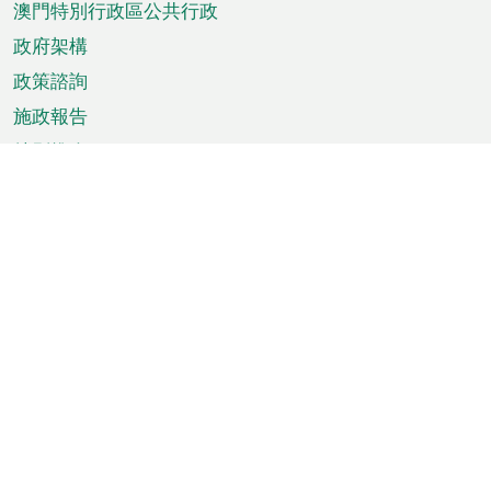
澳門特別行政區公共行政
政府架構
政策諮詢
施政報告
特別推介
澳門資訊
天氣
交通
公眾假期
文娛康體
城市資訊
澳門便覽
統計數字