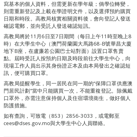
寫基本的個人資料，但需更新在學年級；倘學位轉變，
則需重新登記及上載在學證明文件，以及選擇預約購買
日期和時段。高教局核實相關資料後，會向登記人發送
確認電郵，並向受託人發送確認短訊。
高教局將於11月6日至7日期間（每日上午11時至晚上8
時）在大學生中心（澳門荷蘭園大馬路68-B號華昌大廈
地下B座，在盧廉若公園巴士站對面）設置口罩售賣
點。屆時受託人按預約日期及時段前往大學生中心，向
現場工作人員出示其身份證正本及由本局發出之確認短
訊，便可購買口罩。
高教局提醒學生，同一居民在同一期的“保障口罩供應澳
門居民計劃”當中只能購買一次，不能重複登記。除佩戴
口罩外，亦需注意保持個人及住宿環境衛生，做好個人
防護措施。
如有查詢，可致電（853）2856-3033，或電郵至
cees@dses.gov.mo與大學生中心人員聯絡。