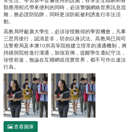
常生活、學習當中普遍使用的設施，在享受互聯網和各
類應用程式帶來便利的同時，必須警惕網絡世界訊息混
雜，務必謹防陷阱，同時更須防範被利誘進行非法活
動。
高教局呼籲廣大學生，必須珍惜難得的學習機會，凡事
三思而後行，認清是非，切勿以身試法。高教局已與司
法警察局及本澳10所高等院校建立恆常的溝通機制，將
持續與院校進行溝通，加強宣傳，提醒學生遵紀守法，
珍惜前途，無論在互聯網或現實世界，都不可作出違法
行為。
查看圖庫