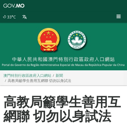
澳
門
特
33°C
別
行
政
區
政
府
入
口
網
站
澳門特別行政區政府入口網站
新聞
高教局籲學生善用互網聯 切勿以身試法
高教局籲學生善用互
網聯 切勿以身試法