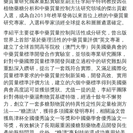
藥質量研究國家重點實驗室副主任李紹平特聘教授因在
植物藥糖分析和中藥質量控制方法研究領域的傑出貢獻
入選，成為自2013年榜單發佈以來首位上榜的中藥質量
研究專家。入選科學家須經全球提名和層層遴選確定。
李紹平主要從事中藥質量控制與活性成分研究，曾出版
世界上首部“基於藥理活性的中藥質量評價”英文專著，
建立了全球首間高等院校（澳門大學）與美國藥典會的
中藥質量標準開發合作實驗室，並領銜專業研究團隊，
針對中藥國際質量標準開發與建立過程中的研究難點與
重點深入鑽研，提出了一套既符合實際、又滿足國際化
質量標準要求的中藥質量控制新策略，開發高效、實用
的質量標準評價方法，建立的六個中藥標準得到美國藥
典會高度認可並獲頒獎狀。尤值一提的是，李紹平團隊
針對傳統中藥湯劑物質基礎特徵，經過十餘年不懈努
力，創立了一套多糖類物質的特異性定性與定量檢測方
法——“糖譜法”，獲得多項國家發明專利，相關論文曾
獲島津杯全國優秀論文一等獎和中國藥學會優秀論文一
等獎，有效解決了長期嚴重困擾糖類藥物產品開發與生
產的瓶頸問題。此外，“糖譜”專利技術還成功應用於美