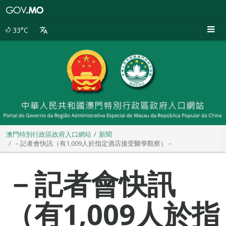
澳
門
特
33°C
別
行
政
區
政
府
入
口
網
站
澳門特別行政區政府入口網站
新聞
－記者會快訊（有1,009人於指定酒店接受醫學觀察）－
－記者會快訊
（有1,009人於指