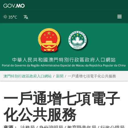
澳
門
特
35°C
別
行
政
區
政
府
入
口
網
站
澳門特別行政區政府入口網站
新聞
一戶通增七項電子化公共服務
一戶通增七項電子
化公共服務
來源：
法務局 / 身份證明局 / 教育暨青年局 / 行政公職局