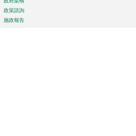
政府架構
政策諮詢
施政報告
特別推介
澳門資訊
天氣
交通
公眾假期
文娛康體
城市資訊
澳門便覽
統計數字
公佈告示