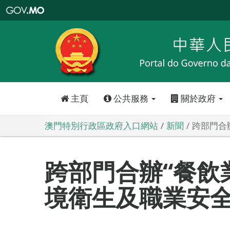
澳
門
特
別
行
政
區
政
府
入
口
網
站
主頁
公共服務
關於政府
澳門特別行政區政府入口網站
新聞
跨部門合
跨部門合辦“餐飲
境衛生及職業安全