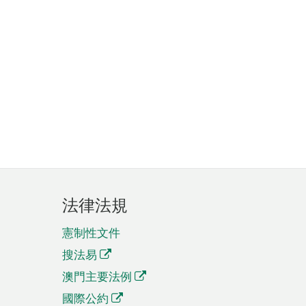
法律法規
憲制性文件
搜法易
澳門主要法例
國際公約