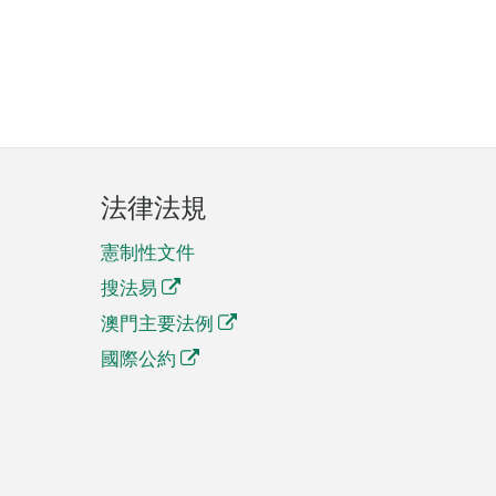
法律法規
憲制性文件
搜法易
澳門主要法例
國際公約