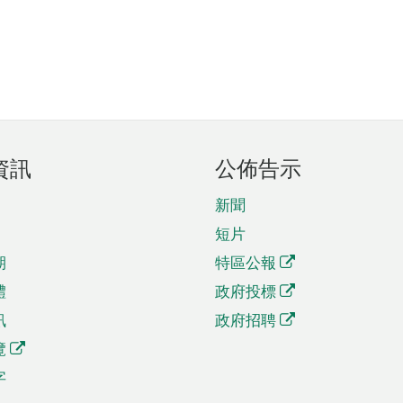
資訊
公佈告示
新聞
短片
期
特區公報
體
政府投標
訊
政府招聘
覽
字