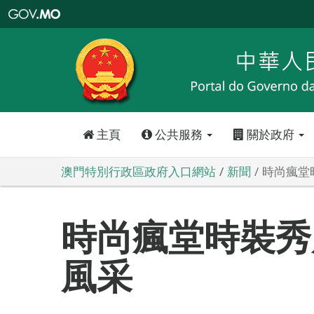
澳
門
特
別
行
政
區
政
府
入
口
網
站
主頁
公共服務
關於政府
澳門特別行政區政府入口網站
新聞
時尚瘋堂
時尚瘋堂時裝秀
風采