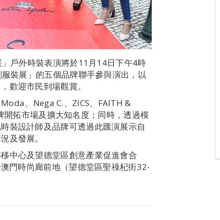
」戶外時裝表演將於11月14日下午4時
原創服裝展」的五個品牌聯手參與演出，以
力，歡迎市民到場觀賞。
、Nega C.、ZICS、FAITH &
時裝品牌開拓市場及擴大知名度；同時，透過模
地時裝設計師及品牌可透過此匯演展示自
情況及發展。
轉移中心及望德堂區創意產業促進會合
於澳門時尚廊前地（望德堂區聖祿杞街32-