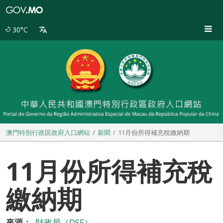
澳
門
特
30°C
別
行
政
區
政
府
入
口
網
站
澳門特別行政區政府入口網站
新聞
11月份所得補充稅繳納期
11月份所得補充稅
繳納期
來源：
財政局（DSF）