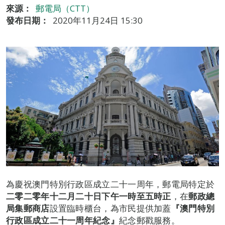
來源：
郵電局（CTT）
發布日期：
2020年11月24日 15:30
為慶祝澳門特別行政區成立二十一周年，郵電局特定於
二零
二零
年十二月二十日下午
一
時至五時
正
，在
郵政總
局集郵商店
設置臨時櫃台，為市民提供加蓋
『
澳門特別
行政區成立
二十一
周年紀念
』
紀念郵戳服務。