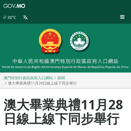
澳
門
特
30°C
別
行
政
區
政
府
入
口
網
站
澳門特別行政區政府入口網站
新聞
澳大畢業典禮11月28日線上線下同步舉行
澳大畢業典禮11月28
日線上線下同步舉行