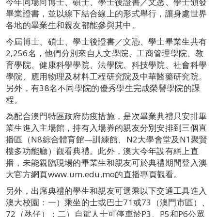
今年同場向博士、碩士、學士後證書／文憑、學士頒發
畢業證書，並以線下結合線上的形式舉行，讓身處世界
各地的畢業生和親友都能參與其中。
今屆博士、碩士、學士後證書／文憑、學士畢業生共有
2,256名，他們分別來自人文學院、工商管理學院、教
育學院、健康科學學院、法學院、科技學院、社會科學
學院、應用物理及材料工程研究院及中華醫藥研究院。
另外，有38名不同學院的優秀學生完成榮譽學院的課
程。
為配合澳門特區政府防疫措施，是次畢業典禮只安排畢
業生進入主場館，持有入場券的親友分別安排到三個直
播區（N8綜合體育館—訓練館、N2大學會堂及N1聚賢
樓多功能廳）觀看典禮。此外，澳大今年設有網上直
播，未能親臨現場的畢業生和親友可於典禮期間登入澳
大官方網頁www.um.edu.mo的直播專頁觀看。
另外，出席典禮的學生和親友可選乘以下交通工具進入
澳大校園：一）乘坐的士或巴士71或73（澳門市區）、
72（氹仔）；二）自駕人士可停車於P3、P5和P6公眾