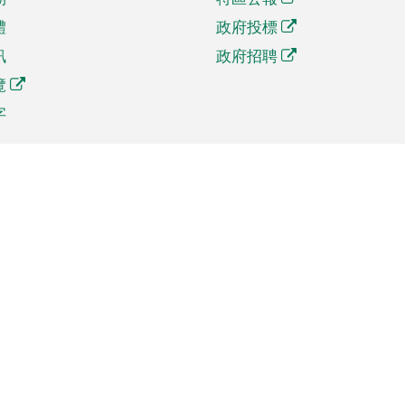
體
政府投標
訊
政府招聘
覽
字
及貿易
相關連結
資
手機應用程式目錄
貿會展
社交媒體目錄
商機和服務
專題網站目錄
訊
RSS訂閱目錄
權
表格下載