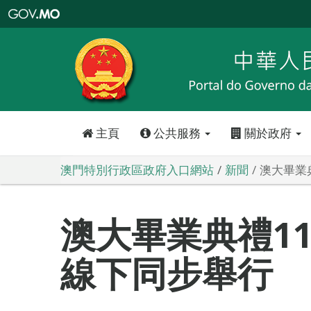
澳
門
特
別
行
政
區
政
府
入
口
網
站
主頁
公共服務
關於政府
澳門特別行政區政府入口網站
新聞
澳大畢業
澳大畢業典禮11
線下同步舉行