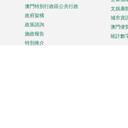
澳門特別行政區公共行政
文娛康
政府架構
城市資
政策諮詢
澳門便
施政報告
統計數
特別推介
來澳旅遊
商務
計劃行程
貿易投
觀光
澳門經
娛樂消閒
中小企
購物
市場資
節日盛事
知識產
網
網
頁