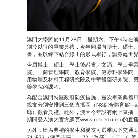
澳門大學將於11月28日（星期六）下午4時在
別於以往的畢業典禮，今年同場向博士、碩士
書，並以線下結合線上的形式舉行，讓身處世
今屆博士、碩士、學士後證書／文憑、學士畢業生
院、工商管理學院、教育學院、健康科學學院
用物理及材料工程研究院及中華醫藥研究院。另
譽學院的課程。
為配合澳門特區政府防疫措施，是次畢業典禮
親友分別安排到三個直播區（N8綜合體育館—
廳）觀看典禮。此外，澳大今年設有網上直播
期間登入澳大官方網頁www.um.edu.mo的
另外，出席典禮的學生和親友可選乘以下交通
71或73（澳門市區）、72（氹仔）；二）自駕