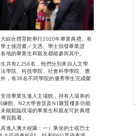
澳大綜合體育館舉行2020年畢業典禮。有
、學士後證書／文憑、學士頒發畢業證
界各地的畢業生和親友都能參與其中。
共有2,256名，他們分別來自人文學
、法學院、科技學院、社會科學學院、應
外，有38名不同學院的優秀學生完成榮
只安排畢業生進入主場館，持有入場券的
訓練館、N2大學會堂及N1聚賢樓多功能
，未能親臨現場的畢業生和親友可於典禮
直播專頁觀看。
工具進入澳大校園：一）乘坐的士或巴士
人士可停車於P3、P5和P6公眾停車場。