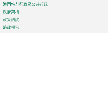
澳門特別行政區公共行政
政府架構
政策諮詢
施政報告
特別推介
澳門資訊
天氣
交通
公眾假期
文娛康體
城市資訊
澳門便覽
統計數字