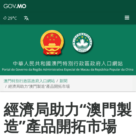
澳
門
特
29°C
別
行
政
區
政
府
入
口
網
站
澳門特別行政區政府入口網站
新聞
經濟局助力“澳門製造”產品開拓市場
經濟局助力“澳門製
造”產品開拓市場