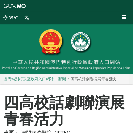
澳
門
特
35°C
別
行
政
區
政
府
入
口
網
站
澳門特別行政區政府入口網站
新聞
四高校話劇聯演展青春活力
四高校話劇聯演展
青春活力
來源：
澳門旅遊學院（IFTM）