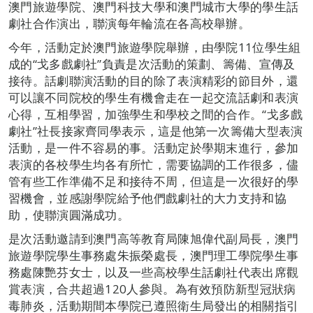
澳門旅遊學院、澳門科技大學和澳門城市大學的學生話
劇社合作演出，聯演每年輪流在各高校舉辦。
今年，活動定於澳門旅遊學院舉辦，由學院11位學生組
成的“戈多戲劇社”負責是次活動的策劃、籌備、宣傳及
接待。話劇聯演活動的目的除了表演精彩的節目外，還
可以讓不同院校的學生有機會走在一起交流話劇和表演
心得，互相學習，加強學生和學校之間的合作。“戈多戲
劇社”社長接家齊同學表示，這是他第一次籌備大型表演
活動，是一件不容易的事。活動定於學期末進行，參加
表演的各校學生均各有所忙，需要協調的工作很多，儘
管有些工作準備不足和接待不周，但這是一次很好的學
習機會，並感謝學院給予他們戲劇社的大力支持和協
助，使聯演圓滿成功。
是次活動邀請到澳門高等教育局陳旭偉代副局長，澳門
旅遊學院學生事務處朱振榮處長，澳門理工學院學生事
務處陳艷芬女士，以及一些高校學生話劇社代表出席觀
賞表演，合共超過120人參與。為有效預防新型冠狀病
毒肺炎，活動期間本學院已遵照衛生局發出的相關指引