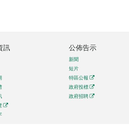
資訊
公佈告示
新聞
短片
期
特區公報
體
政府投標
訊
政府招聘
覽
字