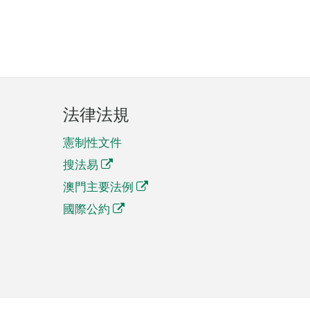
法律法規
憲制性文件
搜法易
澳門主要法例
國際公約