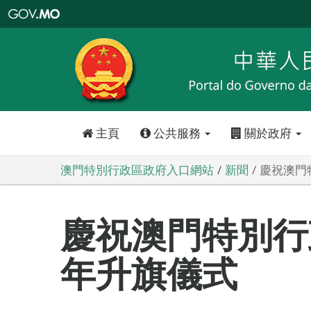
澳
門
特
別
行
政
區
政
府
入
口
網
站
主頁
公共服務
關於政府
澳門特別行政區政府入口網站
新聞
慶祝澳門
慶祝澳門特別行
年升旗儀式