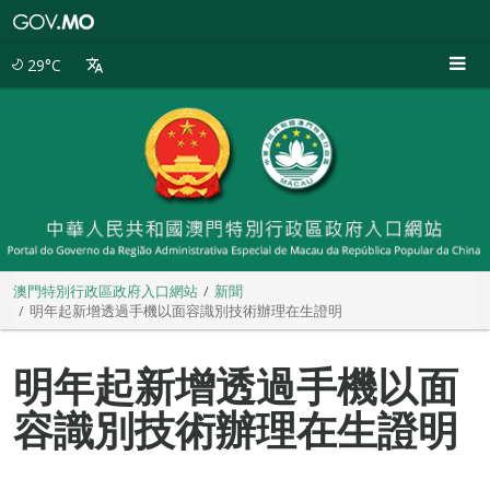
澳
門
特
29°C
別
行
政
區
政
府
入
口
網
站
澳門特別行政區政府入口網站
新聞
明年起新增透過手機以面容識別技術辦理在生證明
明年起新增透過手機以面
容識別技術辦理在生證明