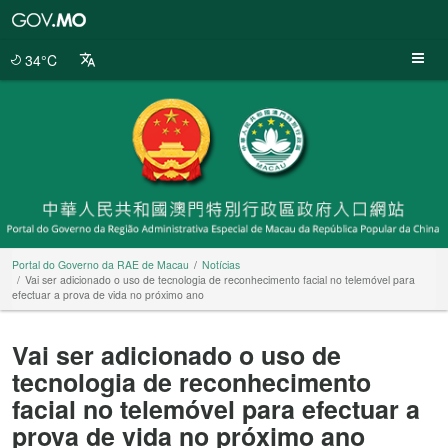
Portal
do
Governo
34°C
da
RAE
de
Macau
Portal do Governo da RAE de Macau
Notícias
Vai ser adicionado o uso de tecnologia de reconhecimento facial no telemóvel para
efectuar a prova de vida no próximo ano
Vai ser adicionado o uso de
tecnologia de reconhecimento
facial no telemóvel para efectuar a
prova de vida no próximo ano