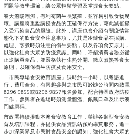
問題等教學環節，讓公眾輕鬆學習及掌握食安要點。
春天溫暖潮濕，有利霉菌生長繁殖，並容易引致食物腐
壞。講座將重點講授食品的正確保存方法，藉此減低攝
入受污染食品的風險。此外，講座也會介紹有關疫情常
態化下的飲食安全注意事項，尤其是冷鏈食品在採購、
處理、烹煮時須注意的衛生要點，以及各項食安原則，
以強化社會大眾的防疫意識。同時，呼籲消費者務必循
正途購買食品，並嚴格執行生熟分開、徹底煮熟等食安
原則，以確保衛生防疫及食用安全。
「市民專場食安教育講座」課時約一小時，以粵語進
行，費用全免，有興趣參與之市民可於辦公時間內致電
8296 9855或8296 9857報名參加。配合特區政府防疫
工作，參與者在進場時須測量體溫、佩戴口罩及出示澳
門健康碼。
市政署持續推動本澳食安教育工作，舉辦各類型食安教
育及培訓課程，亦提供食品資訊站預約導賞服務，進一
步加深業界及市民對食品安全的認知，強化社會大眾的