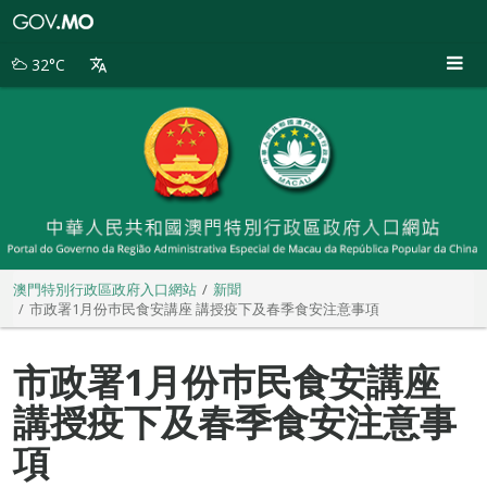
澳
門
特
32°C
別
行
政
區
政
府
入
口
網
站
澳門特別行政區政府入口網站
新聞
市政署1月份巿民食安講座 講授疫下及春季食安注意事項
市政署1月份巿民食安講座
講授疫下及春季食安注意事
項