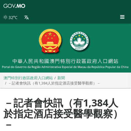
澳
門
特
32°C
別
行
政
區
政
府
入
口
網
站
澳門特別行政區政府入口網站
新聞
－記者會快訊（有1,384人於指定酒店接受醫學觀察）－
－記者會快訊（有1,384人
於指定酒店接受醫學觀察）
－