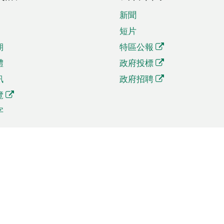
新聞
短片
期
特區公報
體
政府投標
訊
政府招聘
覽
字
及貿易
相關連結
資
手機應用程式目錄
貿會展
社交媒體目錄
商機和服務
專題網站目錄
訊
RSS訂閱目錄