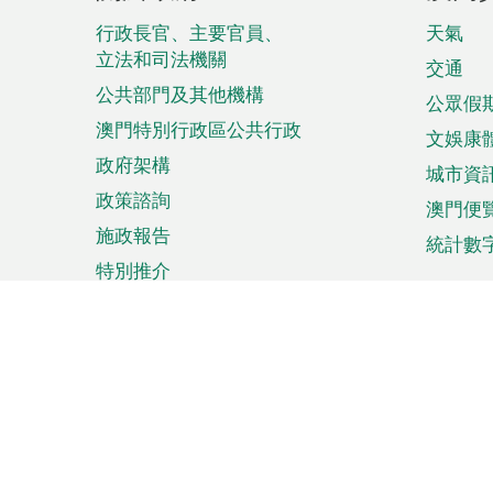
腳
菜
行政長官、主要官員、
天氣
立法和司法機關
單
交通
公共部門及其他機構
公眾假
澳門特別行政區公共行政
文娛康
政府架構
城市資
政策諮詢
澳門便
施政報告
統計數
特別推介
來澳旅遊
商務
計劃行程
貿易投
觀光
澳門經
娛樂消閒
中小企
購物
市場資