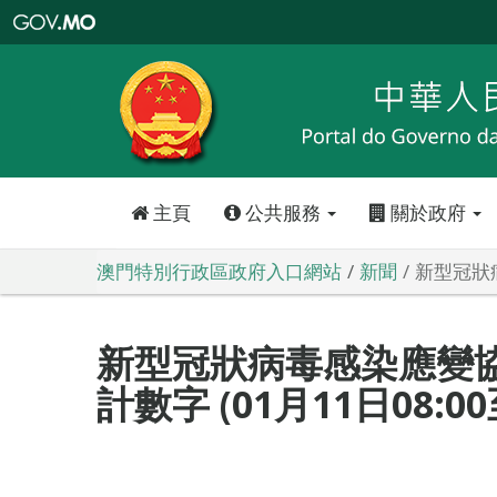
澳
門
特
別
行
政
區
政
府
入
口
網
站
主頁
公共服務
關於政府
澳門特別行政區政府入口網站
新聞
新型冠狀病
新型冠狀病毒感染應變
計數字 (01月11日08:00