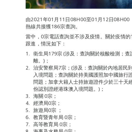
由2021年01月11日08H00至01月12日0
熱線共接獲186宗查詢。
當中，0宗電話查詢並不涉及疫情。關於疫情的
跟進，情況如下：
衛生局179宗 (涉及：查詢關於核酸檢測；
離。)；
治安警察局7宗；(涉及：查詢關於內地居民
入境問題；查詢關於持美國護照加中國旅行
問題；加拿大籍人士持旅遊證件少於三十天
份認別證經港珠澳入境問題。)；
海關 0宗；
經濟局0宗；
旅遊局0宗 ；
教育暨青年局 0宗；
高等教育局 0宗；
海事及水務局 0宗；