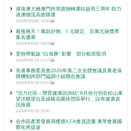
港珠澳大橋澳門跨境貨物轉運站啟用三周年 助力
港澳物流高效聯通
2026年8月8日 10:00
最後兩天！萬款好物、1 元限定、百萬元抽獎齊
集名優展
2026年8月8日 09:54
受熱帶氣旋 “白海豚” 影響 部分航班取消
2026年8月7日 22:27
長者事務委員會2026年第二次全體會議及養老保
障機制跨部門協調小組聯合會議
2026年8月7日 20:41
“活力社區 – 體育健康諮詢站” 8月份分別在松山東
望洋眺望台及綠楊花園休憩區舉行，設有健康資
訊推廣
2026年8月7日 20:00
合作區產業發展局獲授ICCA會員證書 澳琴會展國
際化再提速