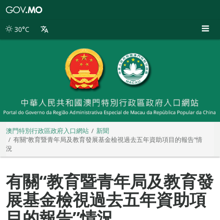
澳
門
特
30°C
別
行
政
區
政
府
入
口
網
站
澳門特別行政區政府入口網站
新聞
有關“教育暨青年局及教育發展基金檢視過去五年資助項目的報告”情
況
有關“教育暨青年局及教育發
展基金檢視過去五年資助項
目的報告”情況