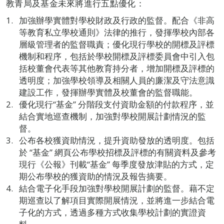
教青局及基金未來將進行五點優化：
加強辦學實體對學校財政及行政的監督。配合《非高
等教育私立學校通則》法律的推行，發揮學校內部各
層級管理者的監督職責；優化現行學校的開標及評標
機制和程序，包括於學校開標及評標委員會中引入包
括校董會代表等其他教育持分者，增加開標及評標的
透明度；加強學校領導及相關人員的廉潔及守法意識
建設工作，發揮辦學實體及校董會的監督職能。
優化現行“基金” 分階段支付資助金額的付款程序，並
結合實地巡查機制，加強對學校開展計劃情況的監
督。
公布各校獲資助情況，提升資助發放的透明度。包括
於 “基金” 網頁公布學校招標及評標的有關資料及參考
現行《公報》刊載“基金” 每季度發放津貼的方式，定
期公布學校的獲資助的情況及報告摘要。
結合電子化手段加強對學校開展計劃的監督。藉不定
期巡查以了解項目實際開展情況，並將進一步結合電
子化的方式，透過多種方式收集學校計劃的實證資