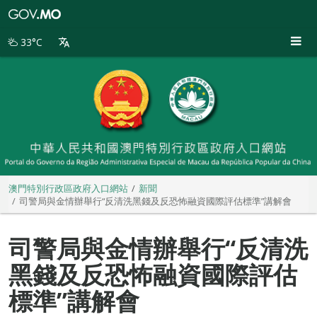
澳
門
特
33°C
別
行
政
區
政
府
入
口
網
站
澳門特別行政區政府入口網站
新聞
司警局與金情辦舉行“反清洗黑錢及反恐怖融資國際評估標準”講解會
司警局與金情辦舉行“反清洗
黑錢及反恐怖融資國際評估
標準”講解會