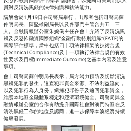
反恐怖融資國際評估標準”講解會，以提高司警局刑偵人
員對反清洗黑錢的法律知識和執法能力。
講解會於1月19日在司警局舉行，出席者包括司警局薛
仲明局長、陳堅雄副局長以及各部門主管合共五十三
人。金融情報辦公室朱婉儀主任在會上介紹了反清洗黑
錢及反恐怖融資國際組織“金融行動特別組織”(FATF)的
國際評估標準，當中包括四十項法律框架的技術合規
(Technical Compliance)及十一項執行法律合規的有效
性要求及目標(Immediate Outcome)之基本內容及注意
事項。
會上司警局薛仲明局長表示，局方竭力預防及切斷清洗
黑錢犯罪的發生，追查犯罪資金來源、不法利益流向，
以及犯罪行為人身份，緝捕犯罪份子及追回犯罪資金，
維護本地區金融體系穩定和經濟環境健全。司警局與金
融情報辦公室的合作有助提升國際社會對澳門特區在反
清洗黑錢工作的地位及認同，進一步保障本澳經濟持續
健康發展。