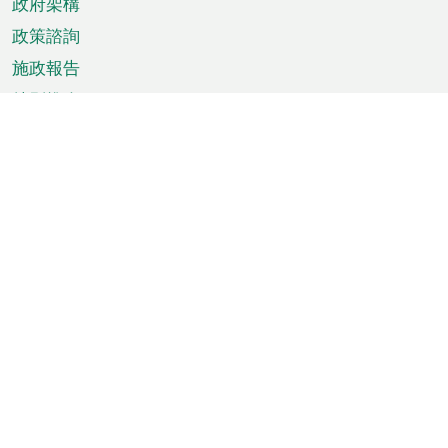
政府架構
政策諮詢
施政報告
特別推介
澳門資訊
天氣
交通
公眾假期
文娛康體
城市資訊
澳門便覽
統計數字
公佈告示