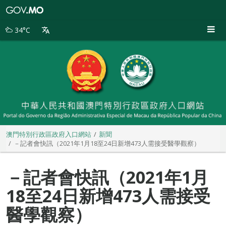
澳
門
特
34°C
別
行
政
區
政
府
入
口
網
站
澳門特別行政區政府入口網站
新聞
－記者會快訊（2021年1月18至24日新增473人需接受醫學觀察）
－記者會快訊（2021年1月
18至24日新增473人需接受
醫學觀察）