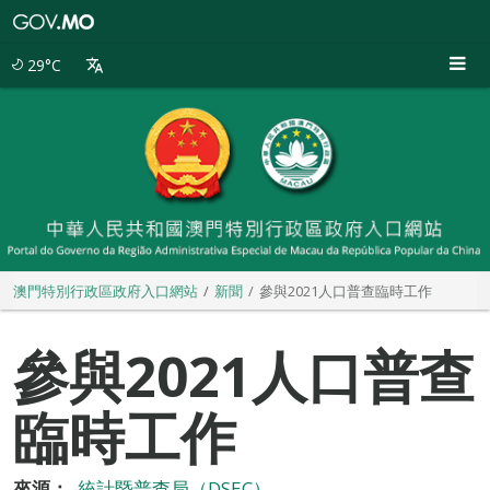
澳
門
特
29°C
別
行
政
區
政
府
入
口
網
站
澳門特別行政區政府入口網站
新聞
參與2021人口普查臨時工作
參與2021人口普查
臨時工作
來源：
統計暨普查局（DSEC）