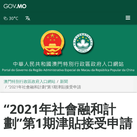
澳
門
特
30°C
別
行
政
區
政
府
入
口
網
站
澳門特別行政區政府入口網站
新聞
“2021年社會融和計劃”第1期津貼接受申請
“2021年社會融和計
劃”第1期津貼接受申請