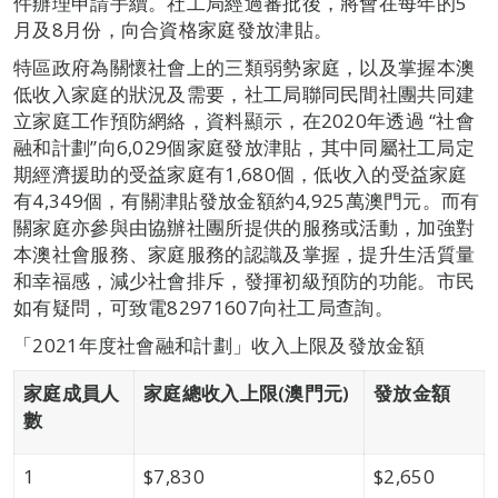
件辦理申請手續。社工局經過審批後，將會在每年的5
月及8月份，向合資格家庭發放津貼。
特區政府為關懷社會上的三類弱勢家庭，以及掌握本澳
低收入家庭的狀況及需要，社工局聯同民間社團共同建
立家庭工作預防網絡，資料顯示，在2020年透過 “社會
融和計劃”向6,029個家庭發放津貼，其中同屬社工局定
期經濟援助的受益家庭有1,680個，低收入的受益家庭
有4,349個，有關津貼發放金額約4,925萬澳門元。而有
關家庭亦參與由協辦社團所提供的服務或活動，加強對
本澳社會服務、家庭服務的認識及掌握，提升生活質量
和幸福感，減少社會排斥，發揮初級預防的功能。市民
如有疑問，可致電82971607向社工局查詢。
「2021年度社會融和計劃」收入上限及發放金額
家
庭
成員人
家
庭
總收入上限
(
澳門元
)
發放金
額
數
1
$7,830
$2,650