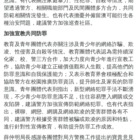
意識。有代表關注家庭暴力、性犯罪、自殺等情況，期
望透過警方、相關職能部門及民間團體多方合力，共同
防範相關情況發生。也有代表擔憂外僱留澳可能衍生各
種治安問題，建議警方加強巡查社區。
加強宣教共同防罪
教育及青年團體代表亦關注涉及青少年的網絡詐騙、欺
凌、性侵害及自殺等情況。教育團體代表認為需持續深
化家、校、警三方合作，加大力度向青少年進行宣教工
作，協助青少年建立正確價值觀和人生觀，提高他們的
防罪意識和自我保護能力；又表示教育界會積極配合和
協助警方在校園推廣防罪資訊，提升師生及家長的防罪
意識。青年團體代表則指出，新型網絡犯罪手法不斷湧
現，不少青少年防罪意識不足，往往容易墮入網購或交
友陷阱，建議警方加強宣傳防範網絡犯罪。也有代表指
出，裸聊、網戀、網購及網絡欺凌的受害群體各有不
同，建議警方根據受害群體被騙或欺凌的原因和特點，
進行針對性宣傳教育，有助提升防罪工作成效。
薛仲明局長感謝各團體對局方警務工作提出的寶貴意見