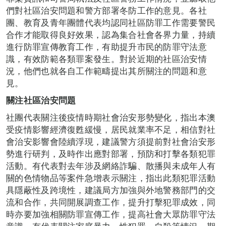
們對社區治安問題和警方部署冬防工作的意見。各社
團、教育及青年團體代表均認同社區防罪工作需要警民
合作才能取得良好效果，認為集合社會各界力量，持續
進行防罪宣傳教育工作，有助提升市民的防罪守法意
識，有效防範各類罪案發生。對於近期的社區治安情
況，他們也就各自工作範疇提出其所關注的問題和意
見。
關注社區治安問題
社團代表關注後疫情時期社會治安形勢變化，指出本澳
受疫情影響經濟復甦緩慢，居民就業率不足，相信對社
會治安影響會陸續浮現，建議警方須提前對社會治安形
勢進行研判，及時作出應對部署，預防和打擊各類犯罪
活動。有代表對去年涉及網絡詐騙、散播與未成年人有
關的色情物品等案件急增表示關注，指出此類犯罪活動
具隱蔽性及跨境性，建議局方加強與外地警務部門的交
流和合作，共同開展調查工作，提升打擊犯罪成效，同
時亦要加強相關防罪宣傳工作，提高社會大眾防罪守法