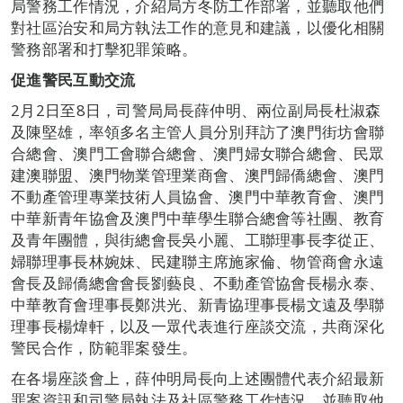
局警務工作情況，介紹局方冬防工作部署，並聽取他們
對社區治安和局方執法工作的意見和建議，以優化相關
警務部署和打擊犯罪策略。
促進警民互動交流
2月2日至8日，司警局局長薛仲明、兩位副局長杜淑森
及陳堅雄，率領多名主管人員分別拜訪了澳門街坊會聯
合總會、澳門工會聯合總會、澳門婦女聯合總會、民眾
建澳聯盟、澳門物業管理業商會、澳門歸僑總會、澳門
不動產管理專業技術人員協會、澳門中華教育會、澳門
中華新青年協會及澳門中華學生聯合總會等社團、教育
及青年團體，與街總會長吳小麗、工聯理事長李從正、
婦聯理事長林婉妹、民建聯主席施家倫、物管商會永遠
會長及歸僑總會會長劉藝良、不動產管協會長楊永泰、
中華教育會理事長鄭洪光、新青協理事長楊文遠及學聯
理事長楊煒軒，以及一眾代表進行座談交流，共商深化
警民合作，防範罪案發生。
在各場座談會上，薛仲明局長向上述團體代表介紹最新
罪案資訊和司警局執法及社區警務工作情況，並聽取他