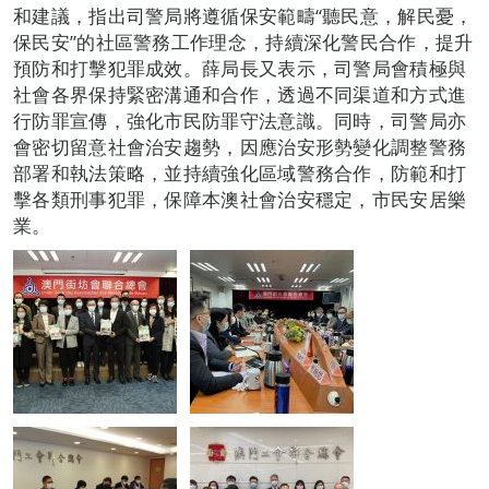
和建議，指出司警局將遵循保安範疇“聽民意，解民憂，
保民安”的社區警務工作理念，持續深化警民合作，提升
預防和打擊犯罪成效。薛局長又表示，司警局會積極與
社會各界保持緊密溝通和合作，透過不同渠道和方式進
行防罪宣傳，強化市民防罪守法意識。同時，司警局亦
會密切留意社會治安趨勢，因應治安形勢變化調整警務
部署和執法策略，並持續強化區域警務合作，防範和打
擊各類刑事犯罪，保障本澳社會治安穩定，市民安居樂
業。