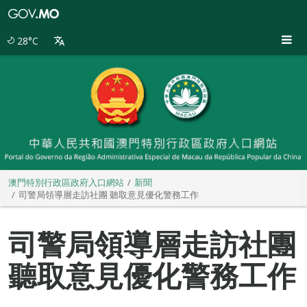
澳
門
特
28°C
別
行
政
區
政
府
入
口
網
站
澳門特別行政區政府入口網站
新聞
司警局領導層走訪社團 聽取意見優化警務工作
司警局領導層走訪社團
聽取意見優化警務工作