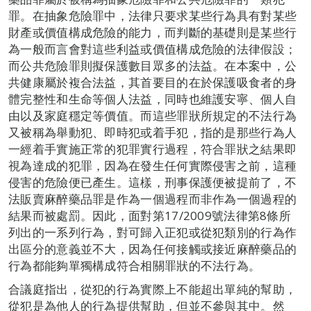
罪。在抽象危險罪中，法律只要求某些行為具有對某些
財產或價值構成危險的能力，而判斷的基礎則是某些行
為一般而言會對這些利益或價值構成危險的法律假設；
而公共危險罪則擬保護數目眾多的法益。在本案中，公
共健康屬於複合法益，其首要目的在於保護吸食者的身
體完整性和生命等個人法益，同時也維護安寧、個人自
由以及家庭穩定等價值。而這些罪狀所規定的不法行為
又被稱為舉動犯、即時犯或着手犯，指的是那些行為人
一經着手實施正常的犯罪實行過程，符合罪狀之結果即
視為達成的犯罪，因為在發生任何實際侵害之前，這種
侵害的危險便已產生。這樣，刑事保護便被提前了，不
法販賣麻醉藥品罪是作為一個過程而非作為一個過程的
結果而被處罰。因此，面對第17/2009號法律第8條所
列出的一系列行為，對可歸入正犯或從犯類別的行為作
出區分的意義並不大，因為任何接觸或接近麻醉藥品的
行為都能夠單獨構成符合相關罪狀的不法行為。
合議庭指出，從犯的行為實際上不能超出單純的幫助，
從犯是為他人的行為提供幫助，但並不參與其中。然