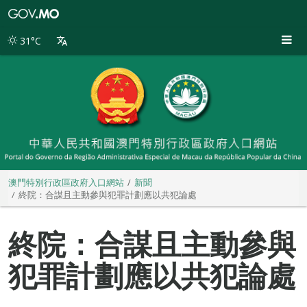
澳
門
特
31°C
別
行
政
區
政
府
入
口
網
站
澳門特別行政區政府入口網站
新聞
終院：合謀且主動參與犯罪計劃應以共犯論處
終院：合謀且主動參與
犯罪計劃應以共犯論處